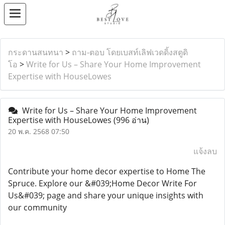
กระดานสนทนา
>
ถาม-ตอบ โดยเบสท์เลิฟเวดดิ้งสตูดิ
โอ
>
Write for Us – Share Your Home Improvement
Expertise with HouseLowes
Write for Us – Share Your Home Improvement
Expertise with HouseLowes
(996 อ่าน)
20 พ.ค. 2568 07:50
แจ้งลบ
Contribute your home decor expertise to Home The
Spruce. Explore our &#039;Home Decor Write For
Us&#039; page and share your unique insights with
our community