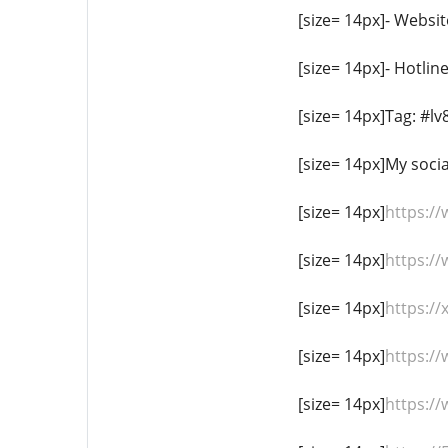
[size= 14px]- Websit
[size= 14px]- Hotlin
[size= 14px]Tag: #lv
[size= 14px]My social
[size= 14px]
https:/
[size= 14px]
https:/
[size= 14px]
https:/
[size= 14px]
https:/
[size= 14px]
https:/