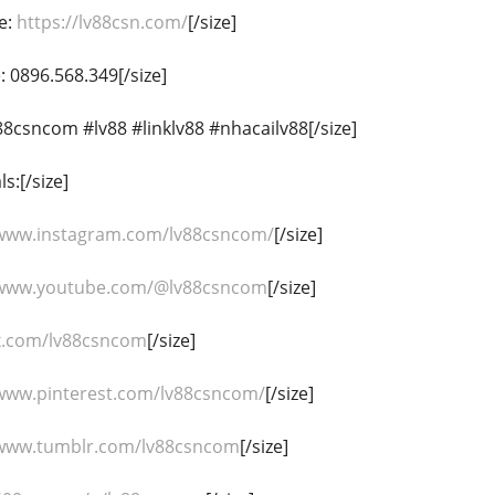
e:
https://lv88csn.com/
[/size]
e: 0896.568.349[/size]
88csncom #lv88 #linklv88 #nhacailv88[/size]
s:[/size]
/www.instagram.com/lv88csncom/
[/size]
/www.youtube.com/@lv88csncom
[/size]
/x.com/lv88csncom
[/size]
/www.pinterest.com/lv88csncom/
[/size]
/www.tumblr.com/lv88csncom
[/size]