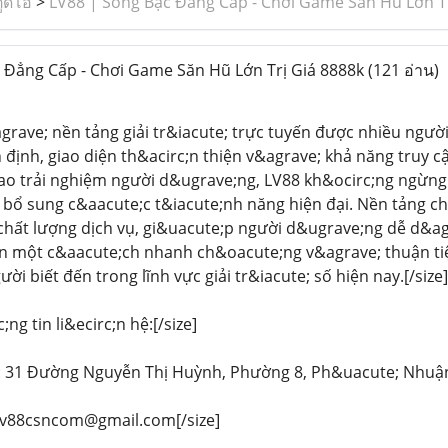
ูดิโอ
>
LV88 | Sòng Bạc Đẳng Cấp - Chơi Game Săn Hũ Lớn Tr
 Đẳng Cấp - Chơi Game Săn Hũ Lớn Trị Giá 8888k
(121 อ่าน)
grave; nền tảng giải tr&iacute; trực tuyến được nhiều ngư
ịnh, giao diện th&acirc;n thiện v&agrave; khả năng truy cập 
o trải nghiệm người d&ugrave;ng, LV88 kh&ocirc;ng ngừng cả
 bổ sung c&aacute;c t&iacute;nh năng hiện đại. Nền tảng ch&
hất lượng dịch vụ, gi&uacute;p người d&ugrave;ng dễ d&agr
ến một c&aacute;ch nhanh ch&oacute;ng v&agrave; thuận ti
i biết đến trong lĩnh vực giải tr&iacute; số hiện nay.[/size]
ng tin li&ecirc;n hệ:[/size]
hỉ: 31 Đường Nguyễn Thị Huỳnh, Phường 8, Ph&uacute; Nhuận
: lv88csncom@gmail.com[/size]