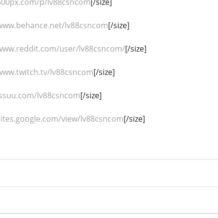
/500px.com/p/lv88csncom
[/size]
/www.behance.net/lv88csncom
[/size]
/www.reddit.com/user/lv88csncom/
[/size]
/www.twitch.tv/lv88csncom
[/size]
/issuu.com/lv88csncom
[/size]
/sites.google.com/view/lv88csncom
[/size]