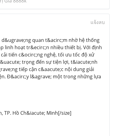
ị Giá 8888k
แจ้งลบ
ời d&ugrave;ng quan t&acirc;m nhờ hệ thống
linh hoạt tr&ecirc;n nhiều thiết bị. Với định
i tiến c&ocirc;ng nghệ, tối ưu tốc độ xử
uacute; trọng đến sự tiện lợi, t&iacute;nh
ave;ng tiếp cận c&aacute;c nội dung giải
ện. Đ&acirc;y l&agrave; một trong những lựa
, TP. Hồ Ch&iacute; Minh[/size]