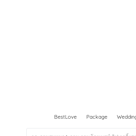
BestLove
Package
Weddin