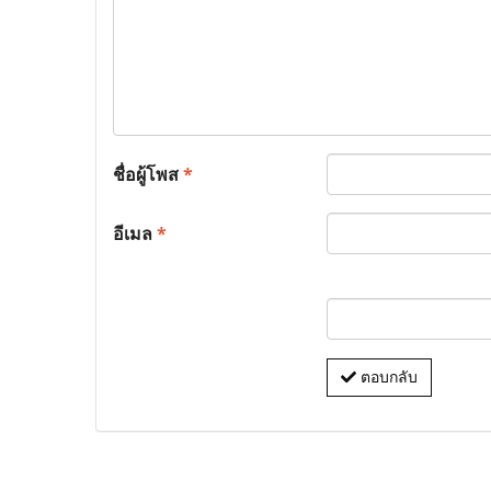
ชื่อผู้โพส
*
อีเมล
*
ตอบกลับ