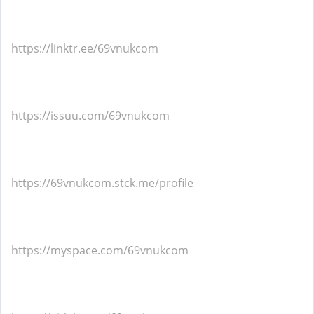
https://linktr.ee/69vnukcom
https://issuu.com/69vnukcom
https://69vnukcom.stck.me/profile
https://myspace.com/69vnukcom