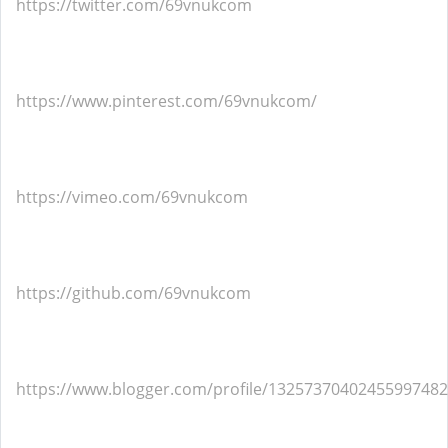
https://twitter.com/69vnukcom
https://www.pinterest.com/69vnukcom/
https://vimeo.com/69vnukcom
https://github.com/69vnukcom
https://www.blogger.com/profile/13257370402455997482