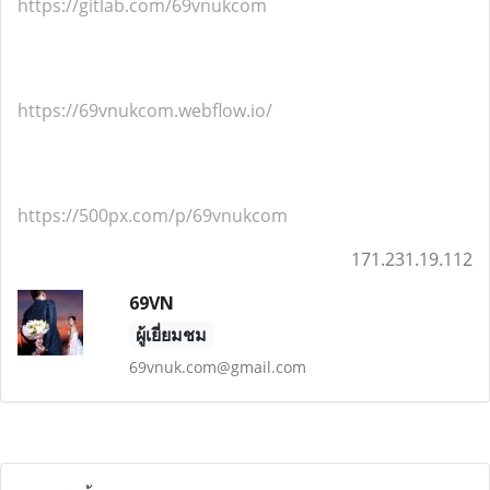
https://gitlab.com/69vnukcom
https://69vnukcom.webflow.io/
https://500px.com/p/69vnukcom
171.231.19.112
69VN
ผู้เยี่ยมชม
69vnuk.com@gmail.com