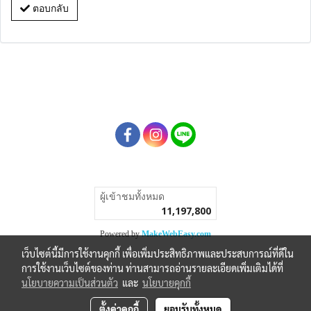
ตอบกลับ
ผู้เข้าชมวันนี้
4,266
Powered by
MakeWebEasy.com
เว็บไซต์นี้มีการใช้งานคุกกี้ เพื่อเพิ่มประสิทธิภาพและประสบการณ์ที่ดีใน
การใช้งานเว็บไซต์ของท่าน ท่านสามารถอ่านรายละเอียดเพิ่มเติมได้ที่
นโยบายความเป็นส่วนตัว
และ
นโยบายคุกกี้
ตั้งค่าคุกกี้
ยอมรับทั้งหมด