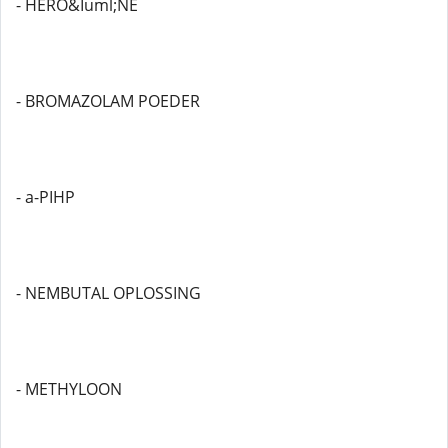
- HERO&Iuml;NE
- BROMAZOLAM POEDER
- a-PIHP
- NEMBUTAL OPLOSSING
- METHYLOON