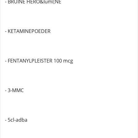
- BRUINE HERO&Iuml;NE
- KETAMINEPOEDER
- FENTANYLPLEISTER 100 mcg
- 3-MMC
- 5cl-adba