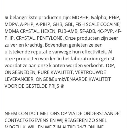
♛ belangrijkste producten zijn: MDPHP, &alpha;-PHiP,
MDPV, A-PHP, A-PIHP, GHB, GBL, FISH SCALE COCAINE,
MDMA CRYSTAL, HEXEN, FUB-AMB, 5F-ADB, 4C-PVP, 4F-
PHP, CRYSTAL, PENTYLONE. Onze producten zijn zeer
zuiver en krachtig. Bovendien genieten ze een
uitstekende reputatie vanwege hun effectiviteit. Al
onze producten worden in het laboratorium getest
voordat ze aan onze klanten worden verkocht. TOP,
ONGESNEDEN, PURE KWALITEIT, VERTROUWDE
LEVERANCIER, ONGE&Euml;VENAARDE KWALITEIT
VOOR DE GESTELDE PRIJS ♛
NEEM CONTACT MET ONS OP VIA DE ONDERSTAANDE
CONTACTGEGEVENS EN WIJ REAGEREN ZO SNEL
MOGELIJK, WILLEN WE ZIJN ALTIJD 24/7 ONLINE