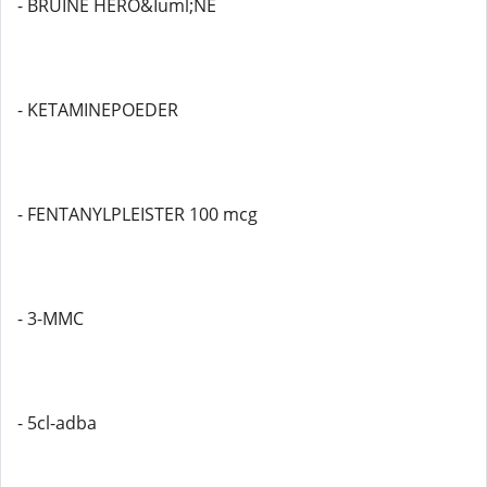
- BRUINE HERO&Iuml;NE
- KETAMINEPOEDER
- FENTANYLPLEISTER 100 mcg
- 3-MMC
- 5cl-adba