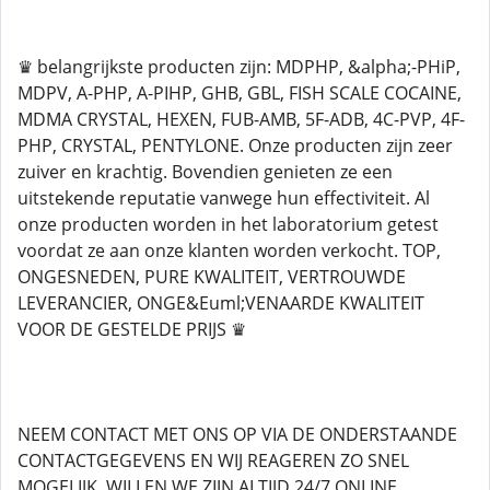
♛ belangrijkste producten zijn: MDPHP, &alpha;-PHiP,
MDPV, A-PHP, A-PIHP, GHB, GBL, FISH SCALE COCAINE,
MDMA CRYSTAL, HEXEN, FUB-AMB, 5F-ADB, 4C-PVP, 4F-
PHP, CRYSTAL, PENTYLONE. Onze producten zijn zeer
zuiver en krachtig. Bovendien genieten ze een
uitstekende reputatie vanwege hun effectiviteit. Al
onze producten worden in het laboratorium getest
voordat ze aan onze klanten worden verkocht. TOP,
ONGESNEDEN, PURE KWALITEIT, VERTROUWDE
LEVERANCIER, ONGE&Euml;VENAARDE KWALITEIT
VOOR DE GESTELDE PRIJS ♛
NEEM CONTACT MET ONS OP VIA DE ONDERSTAANDE
CONTACTGEGEVENS EN WIJ REAGEREN ZO SNEL
MOGELIJK, WILLEN WE ZIJN ALTIJD 24/7 ONLINE