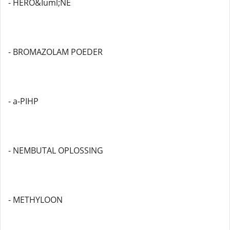
- HERO&Iuml;NE
- BROMAZOLAM POEDER
- a-PIHP
- NEMBUTAL OPLOSSING
- METHYLOON