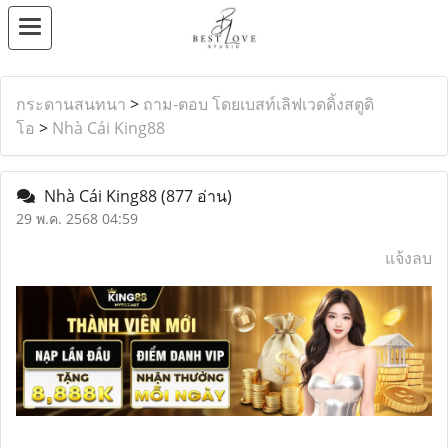
กระดานสนทนา
>
ถาม-ตอบ โดยเบสท์เลิฟเวดดิ้งสตูดิ
โอ
>
Nhà Cái King88
Nhà Cái King88
(877 อ่าน)
29 พ.ค. 2568 04:59
แจ้งลบ