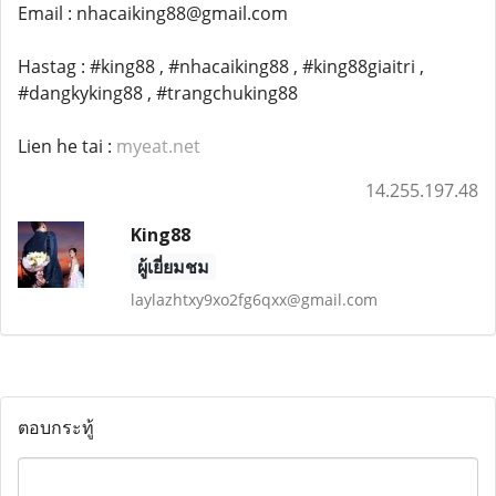
Email : nhacaiking88@gmail.com
Hastag : #king88 , #nhacaiking88 , #king88giaitri ,
#dangkyking88 , #trangchuking88
Lien he tai :
myeat.net
14.255.197.48
King88
ผู้เยี่ยมชม
laylazhtxy9xo2fg6qxx@gmail.com
ตอบกระทู้