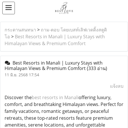
กระดานสนทนา
>
ถาม-ตอบ โดยเบสท์เลิฟเวดดิ้งสตูดิ
โอ
>
Best Resorts in Manali | Luxury Stays with
Himalayan Views & Premium Comfort
Best Resorts in Manali | Luxury Stays with
Himalayan Views & Premium Comfort
(333 อ่าน)
11 มิ.ย. 2568 17:54
แจ้งลบ
Discover the
best resorts in Manali
offering luxury,
comfort, and breathtaking Himalayan views. Perfect for
family vacations, romantic getaways, or peaceful
retreats, these top-rated resorts feature premium
amenities, serene locations, and unforgettable