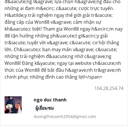
đ&aacute;ng l&agrave; lựa chọn h&agrave;ng đầu cho
những ai đam m&ecirc; c&aacute; cược trực tuyến.
H&atilde;y trải nghiệm ngay thế giới giải tr&iacute;
đẳng cấp của Won88 v&agrave; cảm nhận sự
kh&aacute;c biệt! Tham gia Won88 ngay h&ocirc;m nay
để tận hưởng những ph&uacute;t gi&acirc;y giải
tr&iacute; tuyệt vời v&agrave; c&oacute; cơ hội thắng
lớn. Ch&uacute;c bạn may mắn v&agrave; c&oacute;
những trải nghiệm đ&aacute;ng nhớ c&ugrave;ng
Won88! Đăng k&yacute; ngay tại website ch&iacute;nh
thức của Won88 để bắt đầu h&agrave;nh tr&igrave;nh
chinh phục những đỉnh cao thắng lợi!</span>
104.28.254.74
ngo duc thanh
ผู้เยี่ยมชม
duongthieuanh2954@gmail.com