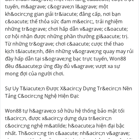
tuyến, m&agrave; c&ograve;n l&agrave; một
kh&ocirc;ng gian giải tr&iacute; đẳng cấp, nơi bạn
c&oacute; thể thỏa sức đam m&ecirc;, trải nghiệm
những tr&ograve; chơi hấp dẫn v&agrave; c&oacute;
cơ hội nhận được những phần thưởng gi&aacute; trị.
Từ những tr&ograve; chơi c&aacute; cược thể thao
kịch t&iacute;nh, đến những v&ograve;ng quay may rủi
đầy hấp dẫn tại s&ograve;ng bạc trực tuyến, Won88
đều đ&aacute;p ứng đầy đủ v&agrave; vượt xa sự
mong đợi của người chơi.
Sự Uy T&iacute;n Được X&acirc;y Dựng Tr&ecirc;n Nền
Tảng C&ocirc;ng Nghệ Hiện Đại:
Won88 tự h&agrave;o sở hữu hệ thống bảo mật tối
t&acirc;n, được x&acirc;y dựng dựa tr&ecirc;n
c&ocirc;ng nghệ m&atilde; h&oacute;a hiện đại bậc
nhất. Th&ocirc;ng tin c&aacute; nh&acirc;n v&agrave;