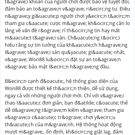
t&agrave;i khoản của người chơi được bảo vệ tuyệt đối,
đảm bảo an to&agrave;n v&agrave; ri&ecirc;ng tư. Điều
n&agrave;y gi&uacute;p người chơi y&ecirc;n t&acirc;m
tham gia c&aacute; cược m&agrave; kh&ocirc;ng cần lo
lắng về vấn đề r&ograve; rỉ th&ocirc;ng tin hay mất
m&aacute;t t&agrave;i sản. Ch&uacute;ng t&ocirc;i
hiểu rằng sự tin tưởng của kh&aacute;ch h&agrave;ng
l&agrave; t&agrave;i sản qu&yacute; gi&aacute; nhất,
v&agrave; Won88 lu&ocirc;n đặt sự an to&agrave;n
v&agrave; bảo mật l&ecirc;n h&agrave;ng đầu.
B&ecirc;n cạnh đ&oacute;, hệ thống giao diện của
Won88 được thiết kế th&acirc;n thiện, dễ sử dụng,
ngay cả với những người chơi mới. Chỉ với v&agrave;i
thao t&aacute;c đơn giản, bạn đ&atilde; c&oacute; thể
dễ d&agrave;ng t&igrave;m kiếm v&agrave; tham gia
v&agrave;o c&aacute;c tr&ograve; chơi y&ecirc;u
th&iacute;ch của m&igrave;nh. Hệ thống hoạt động
mượt m&agrave;, ổn định, kh&ocirc;ng giật lag, đảm