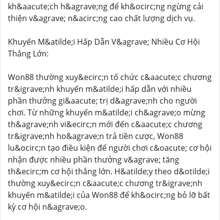
kh&aacute;ch h&agrave;ng để kh&ocirc;ng ngừng cải
thiện v&agrave; n&acirc;ng cao chất lượng dịch vụ.
Khuyến M&atilde;i Hấp Dẫn V&agrave; Nhiều Cơ Hội
Thắng Lớn:
Won88 thường xuy&ecirc;n tổ chức c&aacute;c chương
tr&igrave;nh khuyến m&atilde;i hấp dẫn với nhiều
phần thưởng gi&aacute; trị d&agrave;nh cho người
chơi. Từ những khuyến m&atilde;i ch&agrave;o mừng
th&agrave;nh vi&ecirc;n mới đến c&aacute;c chương
tr&igrave;nh ho&agrave;n trả tiền cược, Won88
lu&ocirc;n tạo điều kiện để người chơi c&oacute; cơ hội
nhận được nhiều phần thưởng v&agrave; tăng
th&ecirc;m cơ hội thắng lớn. H&atilde;y theo d&otilde;i
thường xuy&ecirc;n c&aacute;c chương tr&igrave;nh
khuyến m&atilde;i của Won88 để kh&ocirc;ng bỏ lỡ bất
kỳ cơ hội n&agrave;o.