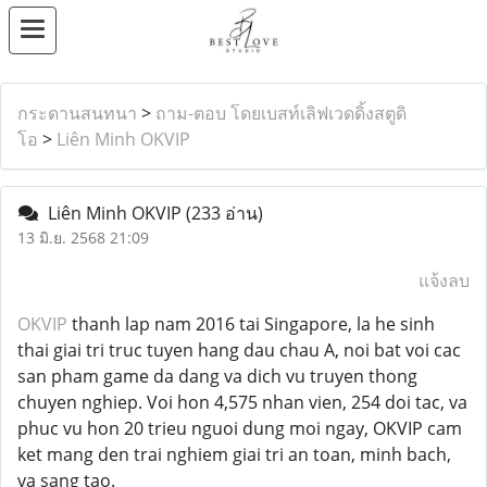
กระดานสนทนา
>
ถาม-ตอบ โดยเบสท์เลิฟเวดดิ้งสตูดิ
โอ
>
Liên Minh OKVIP
Liên Minh OKVIP
(233 อ่าน)
13 มิ.ย. 2568 21:09
แจ้งลบ
OKVIP
thanh lap nam 2016 tai Singapore, la he sinh
thai giai tri truc tuyen hang dau chau A, noi bat voi cac
san pham game da dang va dich vu truyen thong
chuyen nghiep. Voi hon 4,575 nhan vien, 254 doi tac, va
phuc vu hon 20 trieu nguoi dung moi ngay, OKVIP cam
ket mang den trai nghiem giai tri an toan, minh bach,
va sang tao.