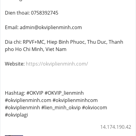
Dien thoai: 0758392745
Email: admin@okviplienminh.com
Dia chi: RPVF+MC, Hiep Binh Phuoc, Thu Duc, Thanh
pho Ho Chi Minh, Viet Nam
Website:
https://okviplienminh.com/
Hashtag: #OKVIP #OKVIP_lienminh
#okviplienminh.com #okviplienminhcom
#okviplienminh #lien_minh_okvip #okviocom
#okviplagi
14.174.190.42