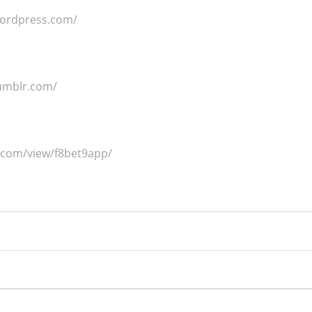
wordpress.com/
tumblr.com/
e.com/view/f8bet9app/