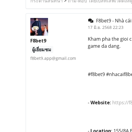
กระดานสนทนา
>
ถาม-ตอบ โดยเบสท์เลิฟเวดดิ้งสต
F8bet9 - Nhà cái
17 มิ.ย. 2568 22:23
Kham pha the gioi c
F8bet9
game da dang.
ผู้เยี่ยมชม
f8bet9.app@gmail.com
#f8bet9 #nhacaif8b
-
Website
:
https://
-
Location
: 155/8A 