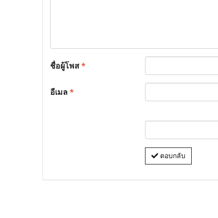
ชื่อผู้โพส
*
อีเมล
*
ตอบกลับ