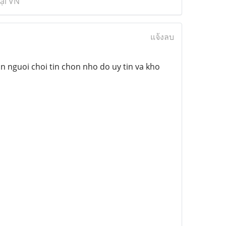
ại VN
แจ้งลบ
 nguoi choi tin chon nho do uy tin va kho