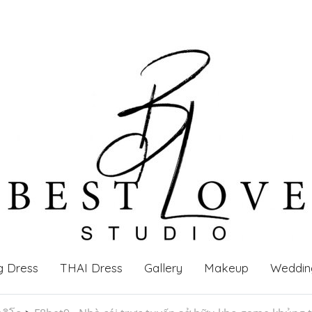
g Dress
THAI Dress
Gallery
Makeup
Weddin