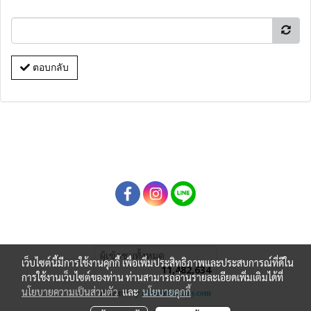
ตอบกลับ
ผู้เข้าชมทั้งหมด
เว็บไซต์นี้มีการใช้งานคุกกี้ เพื่อเพิ่มประสิทธิภาพและประสบการณ์ที่ดีใน
11,482,634
การใช้งานเว็บไซต์ของท่าน ท่านสามารถอ่านรายละเอียดเพิ่มเติมได้ที่
นโยบายความเป็นส่วนตัว
และ
นโยบายคุกกี้
Powered by
MakeWebEasy.com