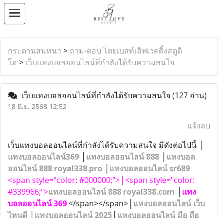
กระดานสนทนา
>
ถาม-ตอบ โดยเบสท์เลิฟเวดดิ้งสตูดิ
โอ
>
เว็บแทงบอลออนไลน์ที่กำลังได้รับความสนใจ
เว็บแทงบอลออนไลน์ที่กำลังได้รับความสนใจ
(127 อ่าน)
18 มิ.ย. 2568 12:52
แจ้งลบ
เว็บแทงบอลออนไลน์ที่กำลังได้รับความสนใจ มีดังต่อไปนี้ │
แทงบอลออนไลน์369
│
แทงบอลออนไลน์ 888
│
แทงบอล
ออนไลน์ 888 royal338.pro
│
แทงบอลออนไลน์ sr689
<span style="color: #000000;">│<span style="color:
#339966;">
แทงบอลออนไลน์ 888 royal338.com
│
แทง
บอลออนไลน์ 369
</span></span>│
แทงบอลออนไลน์ เว็บ
ไหนดี
│
แทงบอลออนไลน์ 2025
│
แทงบอลออนไลน์ มือ ถือ