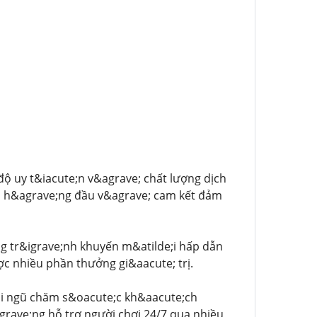
độ uy t&iacute;n v&agrave; chất lượng dịch
c;n h&agrave;ng đầu v&agrave; cam kết đảm
g tr&igrave;nh khuyến m&atilde;i hấp dẫn
c nhiều phần thưởng gi&aacute; trị.
i ngũ chăm s&oacute;c kh&aacute;ch
grave;ng hỗ trợ người chơi 24/7 qua nhiều