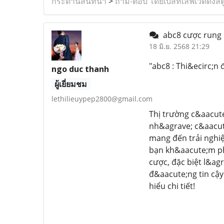
กระดานสนทนา
>
ถาม-ตอบ โดยเบสท์เลิฟเวดดิ้งสต
abc8 cược rung
18 มิ.ย. 2568 21:29
"abc8 : Thi&ecirc;n
ngo duc thanh
ผู้เยี่ยมชม
lethilieuypep2800@gmail.com
Thị trường c&aacute
nh&agrave; c&aacute
mang đến trải nghiệ
bạn kh&aacute;m ph
cược, đặc biệt l&ag
đ&aacute;ng tin cậy
hiểu chi tiết!