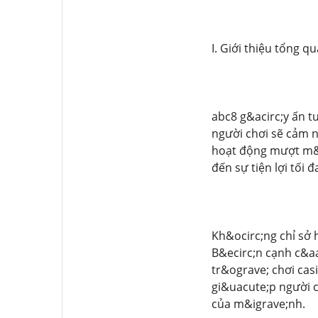
I. Giới thiệu tổng 
abc8 g&acirc;y ấn tư
người chơi sẽ cảm n
hoạt động mượt m&ag
đến sự tiện lợi tối 
Kh&ocirc;ng chỉ sở
B&ecirc;n cạnh c&aa
tr&ograve; chơi cas
gi&uacute;p người c
của m&igrave;nh.