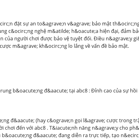
irc;n đặt sự an to&agrave;n v&agrave; bảo mật th&ocirc;ng
ng c&ocirc;ng nghệ m&atilde; h&oacute;a hiện đại, đảm bảo
n của người chơi được bảo vệ tuyệt đối. Điều n&agrave;y gi
cược m&agrave; kh&ocirc;ng lo lắng về vấn đề bảo mật.
c rung b&oacute;ng đ&aacute; tại abc8 : Đỉnh cao của sự hồi
;ng đ&aacute; (hay c&ograve;n gọi l&agrave; cược trong t
i chơi đến với abc8 . T&iacute;nh năng n&agrave;y cho ph
 b&oacute;ng đ&aacute; đang diễn ra trực tiếp, tạo n&ecirc