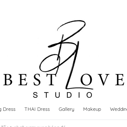
g Dress
THAI Dress
Gallery
Makeup
Weddin