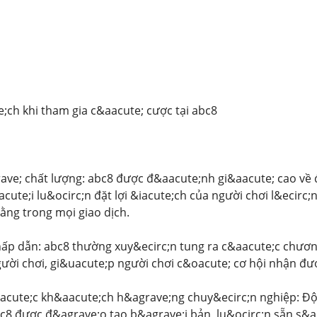
te;ch khi tham gia c&aacute; cược tại abc8
ave; chất lượng: abc8 được đ&aacute;nh gi&aacute; cao về 
cute;i lu&ocirc;n đặt lợi &iacute;ch của người chơi l&ecir
ằng trong mọi giao dịch.
hấp dẫn: abc8 thường xuy&ecirc;n tung ra c&aacute;c chươn
ời chơi, gi&uacute;p người chơi c&oacute; cơ hội nhận đượ
cute;c kh&aacute;ch h&agrave;ng chuy&ecirc;n nghiệp: Độ
8 được đ&agrave;o tạo b&agrave;i bản, lu&ocirc;n sẵn s&a