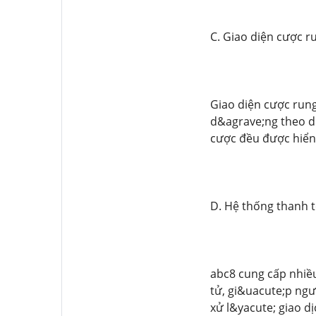
C. Giao diện cược r
Giao diện cược rung
d&agrave;ng theo d&o
cược đều được hiển 
D. Hệ thống thanh t
abc8 cung cấp nhiề
tử, gi&uacute;p ngư
xử l&yacute; giao d