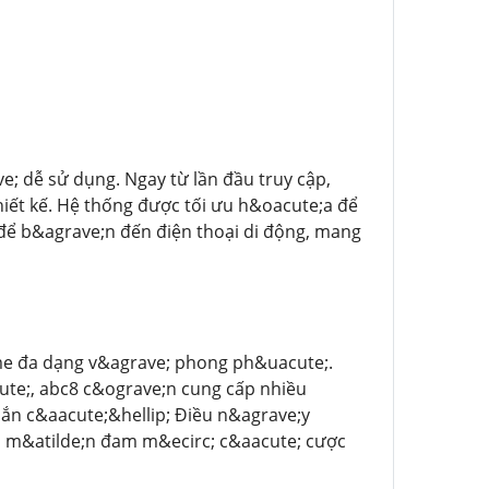
ve; dễ sử dụng. Ngay từ lần đầu truy cập,
hiết kế. Hệ thống được tối ưu h&oacute;a để
để b&agrave;n đến điện thoại di động, mang
ame đa dạng v&agrave; phong ph&uacute;.
ute;, abc8 c&ograve;n cung cấp nhiều
bắn c&aacute;&hellip; Điều n&agrave;y
ỏa m&atilde;n đam m&ecirc; c&aacute; cược