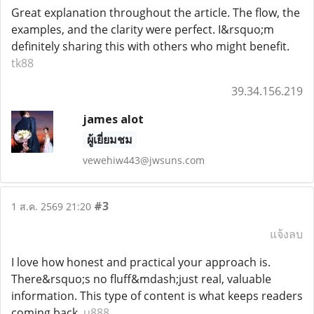
Great explanation throughout the article. The flow, the
examples, and the clarity were perfect. I&rsquo;m
definitely sharing this with others who might benefit.
tk88
39.34.156.219
james alot
ผู้เยี่ยมชม
vewehiw443@jwsuns.com
#3
1 ส.ค. 2569 21:20
แจ้งลบ
I love how honest and practical your approach is.
There&rsquo;s no fluff&mdash;just real, valuable
information. This type of content is what keeps readers
coming back.
u888