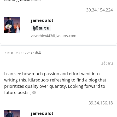
39.34.154.224
james alot
ผู้เยี่ยมชม
vewehiw443@jwsuns.com
#4
3 ส.ค. 2569 22:37
แจ้งลบ
I can see how much passion and effort went into
writing this. It&rsquo;s refreshing to find a blog that
prioritizes quality over quantity. Looking forward to
future posts.
J88
39.34.156.18
james alot