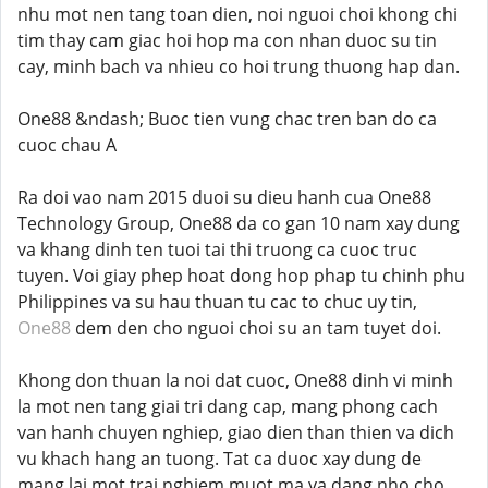
nhu mot nen tang toan dien, noi nguoi choi khong chi
tim thay cam giac hoi hop ma con nhan duoc su tin
cay, minh bach va nhieu co hoi trung thuong hap dan.
One88 &ndash; Buoc tien vung chac tren ban do ca
cuoc chau A
Ra doi vao nam 2015 duoi su dieu hanh cua One88
Technology Group, One88 da co gan 10 nam xay dung
va khang dinh ten tuoi tai thi truong ca cuoc truc
tuyen. Voi giay phep hoat dong hop phap tu chinh phu
Philippines va su hau thuan tu cac to chuc uy tin,
One88
dem den cho nguoi choi su an tam tuyet doi.
Khong don thuan la noi dat cuoc, One88 dinh vi minh
la mot nen tang giai tri dang cap, mang phong cach
van hanh chuyen nghiep, giao dien than thien va dich
vu khach hang an tuong. Tat ca duoc xay dung de
mang lai mot trai nghiem muot ma va dang nho cho