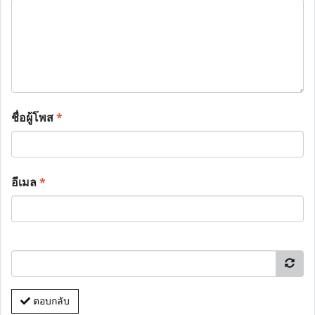
ชื่อผู้โพส
*
อีเมล
*
ตอบกลับ