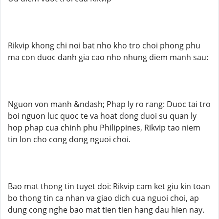
Rikvip khong chi noi bat nho kho tro choi phong phu
ma con duoc danh gia cao nho nhung diem manh sau:
Nguon von manh &ndash; Phap ly ro rang: Duoc tai tro
boi nguon luc quoc te va hoat dong duoi su quan ly
hop phap cua chinh phu Philippines, Rikvip tao niem
tin lon cho cong dong nguoi choi.
Bao mat thong tin tuyet doi: Rikvip cam ket giu kin toan
bo thong tin ca nhan va giao dich cua nguoi choi, ap
dung cong nghe bao mat tien tien hang dau hien nay.