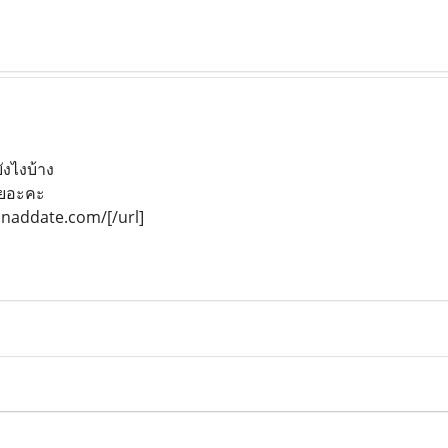
งไงบ้าง
ลยอะคะ
e.naddate.com/[/url]