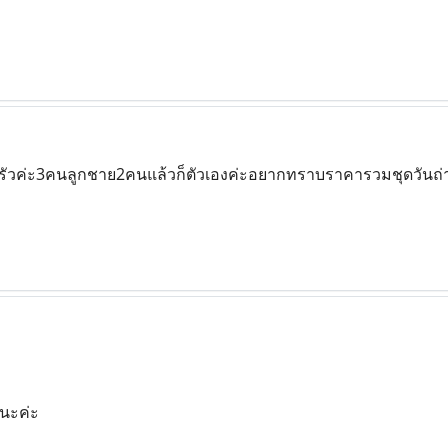
วค่ะ3คนลูกชาย2คนแล้วก็ตัวเองค่ะอยากทราบราคารวมชุดวันถ
นะค่ะ