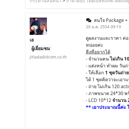
กระดานสนทนา
>
ถาม-ตอบ โดยเบสท์เลิฟเวดดิ้งสต
สนใจ Package + 
20 ม.ค. 2554 09:19
ดูผลงานและราคา ค่อน
เอ
หน่อยค่ะ
ผู้เยี่ยมชม
สิ่งที่อยากได้
jitlada@dcom.co.th
- จำนวนคน
ไม่เกิน 1
- แต่งหน้า ทำผม วันถ่
- ให้เลือก
1 ชุดวันถ่าย
ได้ 1 ชุดคิดว่าจะเอาแน
- ถ่าย ไม่เกิน 120 act
- ภาพขนาด 24*30 พ
- LCD 10*12
จำนวน 2
** เอาประมาณนี้ค่ะ 