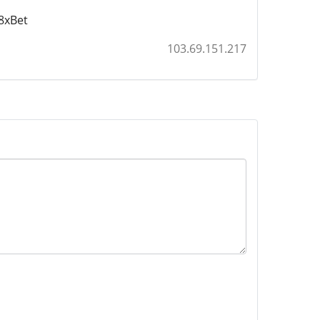
8xBet
103.69.151.217