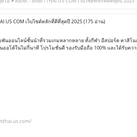
ูดิโอ
>
8xbet - 8XBETTHAI US COM เว็บไซต์หลักที่ดีที่สุดปี 2025
 US COM เว็บไซต์หลักที่ดีที่สุดปี 2025
(175 อ่าน)
ดิมพันออนไลน์ชั้นนำที่รวมเกมหลากหลาย ทั้งกีฬา อีสปอร์ต คาสิ
อโต้ในไม่กี่นาที โปรโมชั่นดี รองรับมือถือ 100% และได้รับควา
etthai.us.com/