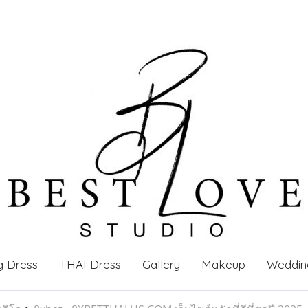
g Dress
THAI Dress
Gallery
Makeup
Weddin