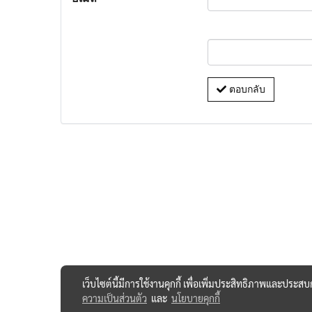
ตอบกลับ
เว็บไซต์นี้มีการใช้งานคุกกี้ เพื่อเพิ่มประสิทธิภาพและประส
ความเป็นส่วนตัว
และ
นโยบายคุกกี้