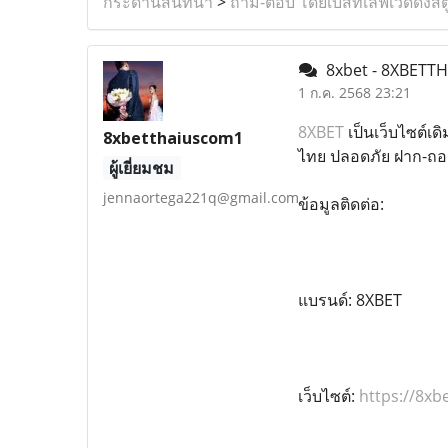
กระดานสนทนา
>
ถาม-ตอบ โดยเบสท์เลิฟเวดดิ้งสต
8xbet - 8XBETTHAI
1 ก.ค. 2568 23:21
8XBET
เป็นเว็บไซต์เ
8xbetthaiuscom1
ไทย ปลอดภัย ฝาก-ถอนอ
ผู้เยี่ยมชม
jennaortega221q@gmail.com
ข้อมูลติดต่อ:
แบรนด์: 8XBET
เว็บไซต์:
https://8xb