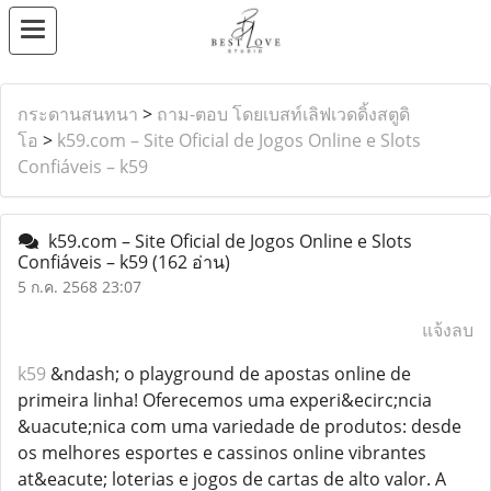
กระดานสนทนา
>
ถาม-ตอบ โดยเบสท์เลิฟเวดดิ้งสตูดิ
โอ
>
k59.com – Site Oficial de Jogos Online e Slots
Confiáveis – k59
k59.com – Site Oficial de Jogos Online e Slots
Confiáveis – k59
(162 อ่าน)
5 ก.ค. 2568 23:07
แจ้งลบ
k59
&ndash; o playground de apostas online de
primeira linha! Oferecemos uma experi&ecirc;ncia
&uacute;nica com uma variedade de produtos: desde
os melhores esportes e cassinos online vibrantes
at&eacute; loterias e jogos de cartas de alto valor. A