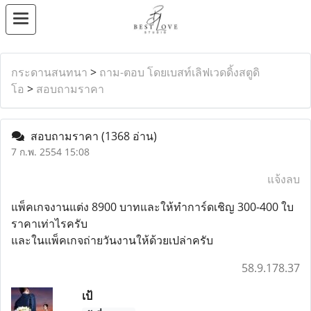
กระดานสนทนา
>
ถาม-ตอบ โดยเบสท์เลิฟเวดดิ้งสตูดิ
โอ
>
สอบถามราคา
สอบถามราคา
(1368 อ่าน)
7 ก.พ. 2554 15:08
แจ้งลบ
แพ็คเกจงานแต่ง 8900 บาทและให้ทำการ์ดเชิญ 300-400 ใบ
ราคาเท่าไรครับ
และในแพ็คเกจถ่ายวันงานให้ด้วยเปล่าครับ
58.9.178.37
เป้