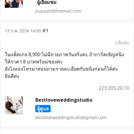
ผู้เยี่ยมชม
pupaatit@hotmail.com
#1
13 ก.พ. 2554 14:00
แจ้งลบ
ในแพ็คเกจ 8,900 ไม่มีถ่ายภาพวันจริงค่ะ ถ้าการ์ดเขิญหนิง
ให้ราคา 8 บาทพร้อมซองค่ะ
ยังไงลองโทรมาสอบถามรายละเอียดกับหนิงก่อนก็ได้ค่ะ
ยินดีค่ะ
223.205.20.10
Bestloveweddingstudio
ผู้ดูแล
bestloveweddingstudio@gmail.com