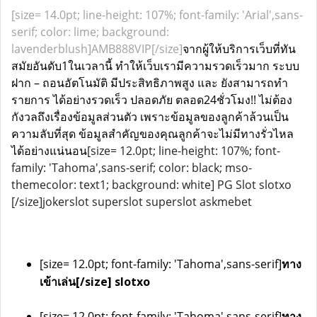
[size= 14.0pt; line-height: 107%; font-family: 'Arial',sans-
serif; color: lime; background:
lavenderblush]AMB888VIP[/size]
จากผู้ให้บริการเว็บที่ทัน
สมัยอันดับ1ในเวลานี้ ทำให้เว็บเรามีความรวดเร็วมาก ระบบ
ฝาก – ถอนอัตโนมัติ มีประสิทธิภาพสูง และ ยังสามารถทำ
รายการ ได้อย่างรวดเร็ว ปลอดภัย ตลอด24ชั่วโมง!! ไม่ต้อง
กังวลถึงเรื่องข้อมูลส่วนตัว เพราะข้อมูลของลูกค้าล้วนเป็น
ความลับที่สุด ข้อมูลสำคัญของคุณลูกค้าจะไม่มีทางรั่วไหล
ได้อย่างแน่นอน
[size= 12.0pt; line-height: 107%; font-
family: 'Tahoma',sans-serif; color: black; mso-
themecolor: text1; background: white] PG Slot slotxo
[/size]jokerslot superslot superslot askmebet
[size= 12.0pt; font-family: 'Tahoma',sans-serif]
ทาง
เข้าเล่น[/size]
slotxo
[size= 12.0pt; font-family: 'Tahoma',sans-serif]
ทาง