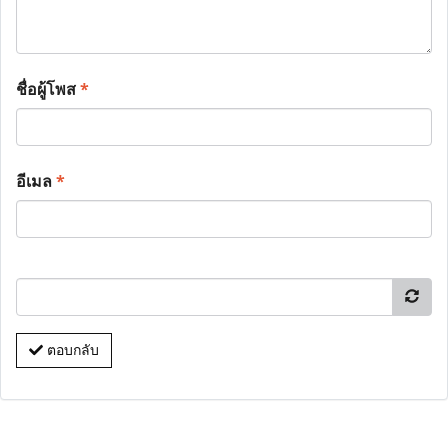
ชื่อผู้โพส
*
อีเมล
*
ตอบกลับ