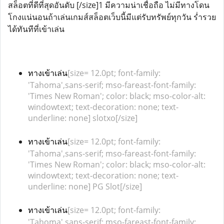
สล็อตที่ดีที่สุดอันดับ [/size]1
มีความน่าเชื่อถือ ไม่มีทางโดน
โกงแน่นอนถ้าเล่นเกมส์สล็อตเว็บนี้มีแต่รับทรัพย์ทุกวัน ร่ำรวย
ได้ทันทีที่เข้าเล่น
ทางเข้าเล่น
[size= 12.0pt; font-family:
'Tahoma',sans-serif; mso-fareast-font-family:
'Times New Roman'; color: black; mso-color-alt:
windowtext; text-decoration: none; text-
underline: none] slotxo[/size]
ทางเข้าเล่น
[size= 12.0pt; font-family:
'Tahoma',sans-serif; mso-fareast-font-family:
'Times New Roman'; color: black; mso-color-alt:
windowtext; text-decoration: none; text-
underline: none] PG Slot[/size]
ทางเข้าเล่น
[size= 12.0pt; font-family:
'Tahoma',sans-serif; mso-fareast-font-family: