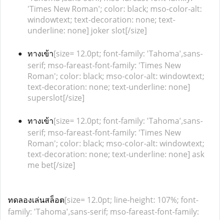
'Times New Roman'; color: black; mso-color-alt:
windowtext; text-decoration: none; text-
underline: none] joker slot[/size]
ทางเข้า
[size= 12.0pt; font-family: 'Tahoma',sans-
serif; mso-fareast-font-family: 'Times New
Roman'; color: black; mso-color-alt: windowtext;
text-decoration: none; text-underline: none]
superslot[/size]
ทางเข้า
[size= 12.0pt; font-family: 'Tahoma',sans-
serif; mso-fareast-font-family: 'Times New
Roman'; color: black; mso-color-alt: windowtext;
text-decoration: none; text-underline: none] ask
me bet[/size]
ทดลองเล่นสล็อต
[size= 12.0pt; line-height: 107%; font-
family: 'Tahoma',sans-serif; mso-fareast-font-family: