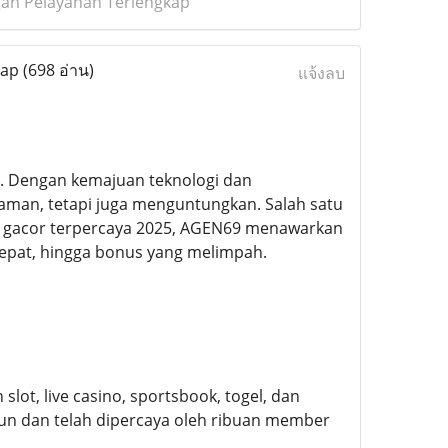
gan Pelayanan Terlengkap
kap
(698 อ่าน)
แจ้งลบ
a. Dengan kemajuan teknologi dan
aman, tetapi juga menguntungkan. Salah satu
lot gacor terpercaya 2025, AGEN69 menawarkan
epat, hingga bonus yang melimpah.
ot, live casino, sportsbook, togel, dan
ahun dan telah dipercaya oleh ribuan member