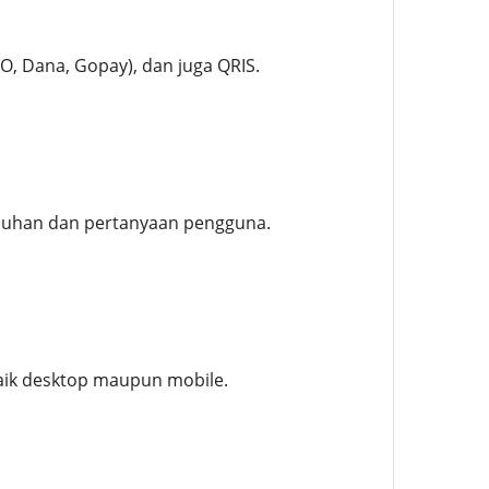
O, Dana, Gopay), dan juga QRIS.
eluhan dan pertanyaan pengguna.
aik desktop maupun mobile.