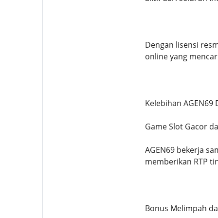
Dengan lisensi resm
online yang mencar
Kelebihan AGEN69 
Game Slot Gacor dar
AGEN69 bekerja sama
memberikan RTP tin
Bonus Melimpah da