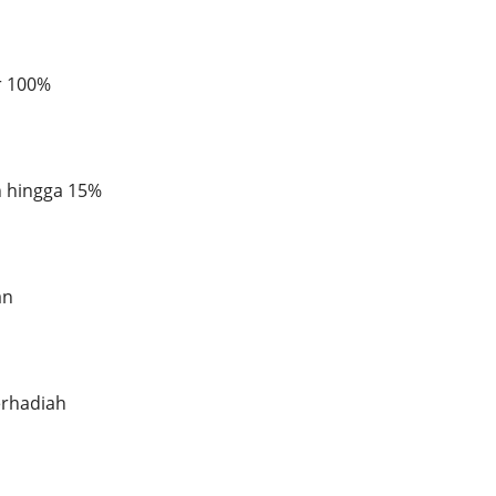
 100%
 hingga 15%
an
erhadiah