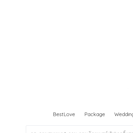
BestLove
Package
Weddin