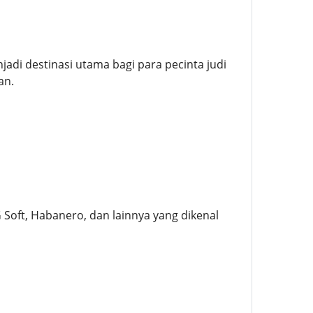
adi destinasi utama bagi para pecinta judi
an.
Soft, Habanero, dan lainnya yang dikenal