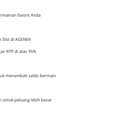
ermainan favorit Anda
n Slot di AGEN69
gan RTP di atas 95%
tuk menambah saldo bermain
i untuk peluang lebih besar