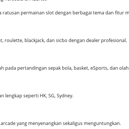
ia ratusan permainan slot dengan berbagai tema dan fitur m
t, roulette, blackjack, dan sicbo dengan dealer profesional.
h pada pertandingan sepak bola, basket, eSports, dan olah
an lengkap seperti HK, SG, Sydney.
 arcade yang menyenangkan sekaligus menguntungkan.