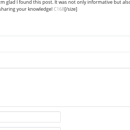
m glad I found this post. It was not only informative but al
 sharing your knowledge!
C168
[/size]