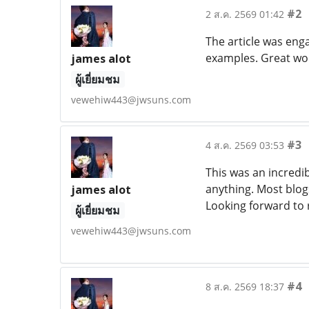
#2
2 ส.ค. 2569 01:42
The article was enga
examples. Great wo
james alot
ผู้เยี่ยมชม
vewehiw443@jwsuns.com
#3
4 ส.ค. 2569 03:53
This was an incredib
anything. Most blogs
james alot
Looking forward to 
ผู้เยี่ยมชม
vewehiw443@jwsuns.com
#4
8 ส.ค. 2569 18:37