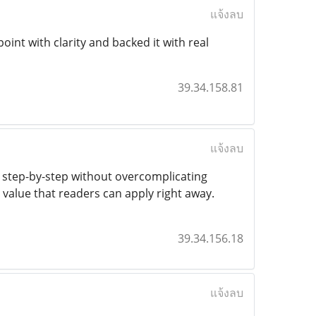
แจ้งลบ
int with clarity and backed it with real
39.34.158.81
แจ้งลบ
nt step-by-step without overcomplicating
 value that readers can apply right away.
39.34.156.18
แจ้งลบ