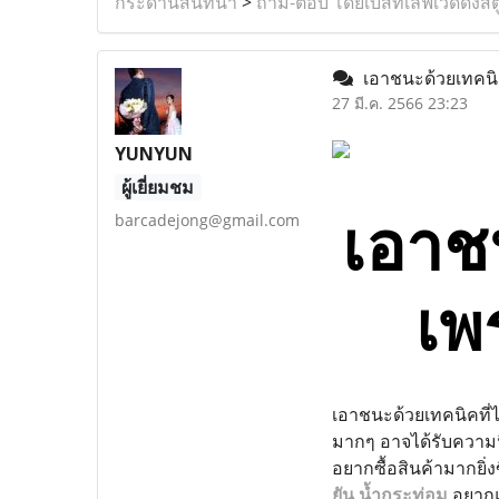
กระดานสนทนา
>
ถาม-ตอบ โดยเบสท์เลิฟเวดดิ้งสต
เอาชนะด้วยเทคนิค
27 มี.ค. 2566 23:23
YUNYUN
ผู้เยี่ยมชม
เอาช
barcadejong@gmail.com
เพ
เอาชนะด้วยเทคนิคที่
มากๆ อาจได้รับความนิย
อยากซื้อสินค้ามากยิ่
ยัน น้ำกระท่อม
อยากแ