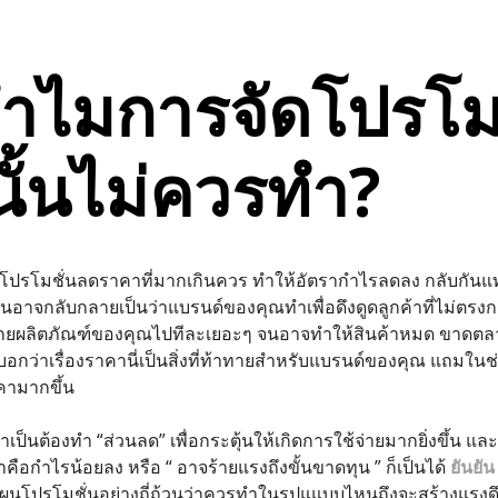
ทำไมการจัดโปรโม
ั้นไม่ควรทำ?
รโมชั่นลดราคาที่มากเกินควร ทำให้อัตรากำไรลดลง กลับกันแทนที
นอาจกลับกลายเป็นว่าแบรนด์ของคุณทำเพื่อดึงดูดลูกค้าที่ไม่ตรงกล
ยผลิตภัณฑ์ของคุณไปทีละเยอะๆ จนอาจทำให้สินค้าหมด ขาดตลา
กว่าเรื่องราคานี่เป็นสิ่งที่ท้าทายสำหรับแบรนด์ของคุณ แถมในช่วงนี
คามากขึ้น
เป็นต้องทำ “ส่วนลด” เพื่อกระตุ้นให้เกิดการใช้จ่ายมากยิ่งขึ้น 
าคือกำไรน้อยลง หรือ “ อาจร้ายแรงถึงขั้นขาดทุน ” ก็เป็นได้
ยันยั
นโปรโมชั่นอย่างถี่ถ้วนว่าควรทำในรูปแแบบไหนถึงจะสร้างแรงดึงดูดให