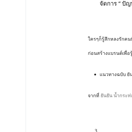
จัดการ “ ปัญห
ใครๆก็รู้สึกหลงรักคน
ก่อนสร้างแบรนด์เพื่อร
แนวทางฉบับ ยัน
จากที่
ยันยัน น้ำกระท