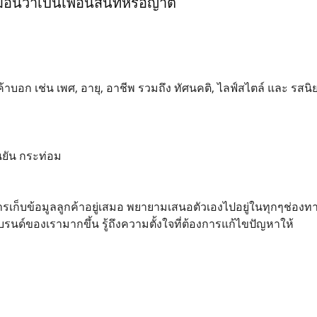
สมือนว่าเป็นเพื่อนสนิทหรือญาติ
ลูกค้าบอก เช่น เพศ, อายุ, อาชีพ รวมถึง ทัศนคติ, ไลฟ์สไตล์ และ รสนิย
ยัน กระท่อม
รเก็บข้อมูลลูกค้าอยู่เสมอ พยายามเสนอตัวเองไปอยู่ในทุกๆช่องทางที่ล
บรนด์ของเรามากขึ้น รู้ถึงความตั้งใจที่ต้องการแก้ไขปัญหาให้