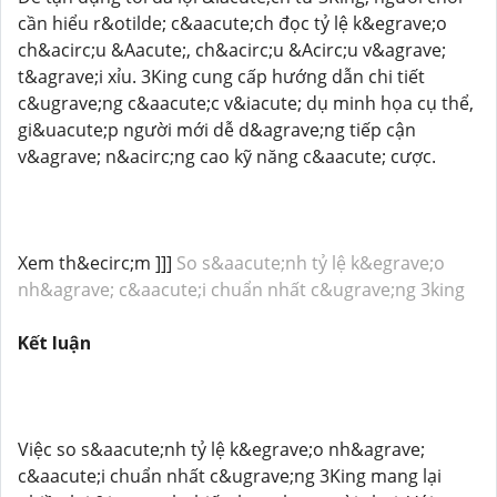
cần hiểu r&otilde; c&aacute;ch đọc tỷ lệ k&egrave;o
ch&acirc;u &Aacute;, ch&acirc;u &Acirc;u v&agrave;
t&agrave;i xỉu. 3King cung cấp hướng dẫn chi tiết
c&ugrave;ng c&aacute;c v&iacute; dụ minh họa cụ thể,
gi&uacute;p người mới dễ d&agrave;ng tiếp cận
v&agrave; n&acirc;ng cao kỹ năng c&aacute; cược.
Xem th&ecirc;m ]]]
So s&aacute;nh tỷ lệ k&egrave;o
nh&agrave; c&aacute;i chuẩn nhất c&ugrave;ng 3king
Kết luận
Việc so s&aacute;nh tỷ lệ k&egrave;o nh&agrave;
c&aacute;i chuẩn nhất c&ugrave;ng 3King mang lại