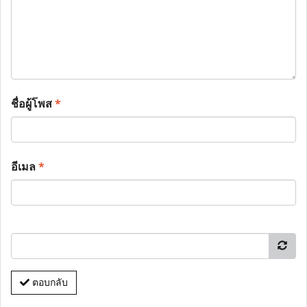
ชื่อผู้โพส
*
อีเมล
*
ตอบกลับ