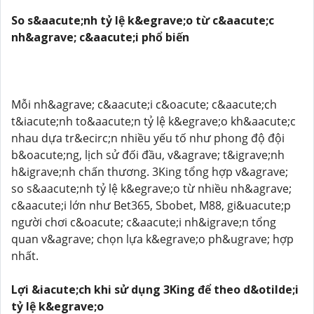
So s&aacute;nh tỷ lệ k&egrave;o từ c&aacute;c
nh&agrave; c&aacute;i phổ biến
Mỗi nh&agrave; c&aacute;i c&oacute; c&aacute;ch
t&iacute;nh to&aacute;n tỷ lệ k&egrave;o kh&aacute;c
nhau dựa tr&ecirc;n nhiều yếu tố như phong độ đội
b&oacute;ng, lịch sử đối đầu, v&agrave; t&igrave;nh
h&igrave;nh chấn thương. 3King tổng hợp v&agrave;
so s&aacute;nh tỷ lệ k&egrave;o từ nhiều nh&agrave;
c&aacute;i lớn như Bet365, Sbobet, M88, gi&uacute;p
người chơi c&oacute; c&aacute;i nh&igrave;n tổng
quan v&agrave; chọn lựa k&egrave;o ph&ugrave; hợp
nhất.
Lợi &iacute;ch khi sử dụng 3King để theo d&otilde;i
tỷ lệ k&egrave;o