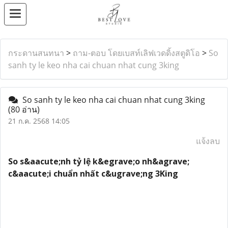
กระดานสนทนา
>
ถาม-ตอบ โดยเบสท์เลิฟเวดดิ้งสตูดิโอ
>
So
sanh ty le keo nha cai chuan nhat cung 3king
So sanh ty le keo nha cai chuan nhat cung 3king
(80 อ่าน)
21 ก.ค. 2568 14:05
แจ้งลบ
So s&aacute;nh tỷ lệ k&egrave;o nh&agrave;
c&aacute;i chuẩn nhất c&ugrave;ng 3King