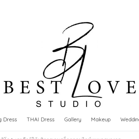
g Dress
THAI Dress
Gallery
Makeup
Weddin