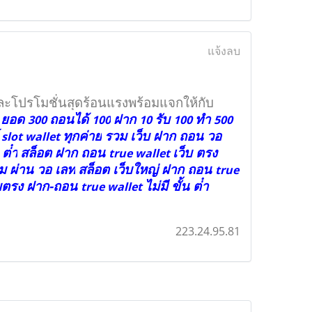
แจ้งลบ
ละโปรโมชั่นสุดร้อนแรงพร้อมแจกให้กับ
า ยอด
ถอนได้
ฝาก
รับ
ทำ
300
100
10
100
500
ทุกค่าย
รวม เว็บ ฝาก ถอน วอ
slot wallet
ต่ํา
สล็อต ฝาก ถอน
เว็บ ตรง
true wallet
ิม ผ่าน วอ เลท
สล็อต เว็บใหญ่ ฝาก ถอน
true
็บตรง ฝาก-ถอน
ไม่มี ขั้น ต่ํา
true wallet
223.24.95.81