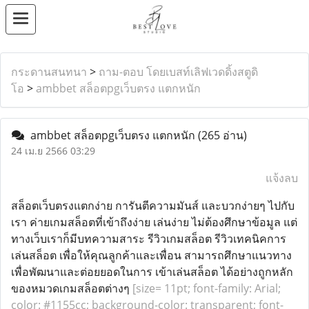
กระดานสนทนา
>
ถาม-ตอบ โดยเบสท์เลิฟเวดดิ้งสตูดิ
โอ
>
ambbet สล็อตpgเว็บตรง แตกหนัก
ambbet สล็อตpgเว็บตรง แตกหนัก
(265 อ่าน)
24 เม.ย 2566 03:29
แจ้งลบ
สล็อตเว็บตรงแตกง่าย การันตีความมันส์ และบวกง่ายๆ ไปกับ
เรา ค่ายเกมสล็อตที่เข้าถึงง่าย เล่นง่าย ไม่ต้องศึกษาข้อมูล แต่
ทางเว็บเราก็มีบทความสาระ รีวิวเกมสล็อต รีวิวเทคนิคการ
เล่นสล็อต เพื่อให้คุณลูกค้าและเพื่อน สามารถศึกษาแนวทาง
เพื่อพัฒนาและต่อยยอดในการ เข้าเล่นสล็อต ได้อย่างถูกหลัก
ของหมวดเกมสล็อตต่างๆ
[size= 11pt; font-family: Arial;
color: #1155cc; background-color: transparent; font-