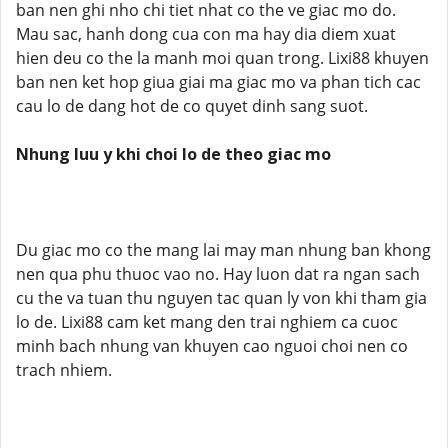
ban nen ghi nho chi tiet nhat co the ve giac mo do.
Mau sac, hanh dong cua con ma hay dia diem xuat
hien deu co the la manh moi quan trong. Lixi88 khuyen
ban nen ket hop giua giai ma giac mo va phan tich cac
cau lo de dang hot de co quyet dinh sang suot.
Nhung luu y khi choi lo de theo giac mo
Du giac mo co the mang lai may man nhung ban khong
nen qua phu thuoc vao no. Hay luon dat ra ngan sach
cu the va tuan thu nguyen tac quan ly von khi tham gia
lo de. Lixi88 cam ket mang den trai nghiem ca cuoc
minh bach nhung van khuyen cao nguoi choi nen co
trach nhiem.