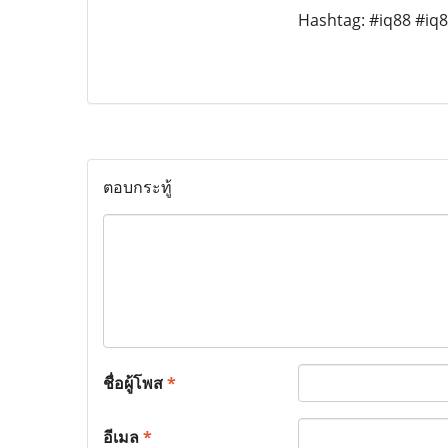
Hashtag: #iq88 #iq
ตอบกระทู้
ชื่อผู้โพส
*
อีเมล
*