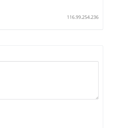
116.99.254.236