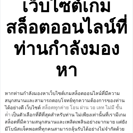
เว็บไซต์เกม
สล็อตออนไลน์ที่
ท่านกำลังมอง
หา
หากท่านกำลังมองหาเว็บไซต์เกมสล็อตออนไลน์ที่มีความ
สนุกสนานและสามารถตอบโจทย์ทุกความต้องการของท่าน
ได้อย่างดี เว็บไซต์
สล็อตทุกค่าย โอน ผ่าน วอ เลท ไม่มี ขั้น
ต่ํา
เป็นตัวเลือกที่ดีที่สุดสำหรับท่าน ไม่เพียงเท่านั้นที่เรามีเกม
สล็อตที่มีความสนุกสนานและเพลิดเพลินอย่างมากมาย แต่ยัง
มีโบนัสแจ็คพอตที่ทุกคนสามารถลุ้นรับได้อย่างไม่จำกัดด้วย