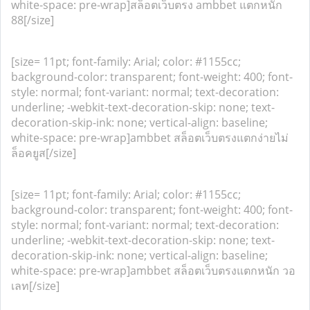
white-space: pre-wrap]สล็อตเว็บตรง ambbet แตกหนัก
88[/size]
[size= 11pt; font-family: Arial; color: #1155cc;
background-color: transparent; font-weight: 400; font-
style: normal; font-variant: normal; text-decoration:
underline; -webkit-text-decoration-skip: none; text-
decoration-skip-ink: none; vertical-align: baseline;
white-space: pre-wrap]ambbet สล็อตเว็บตรงแตกง่ายไม่
ล็อคยูส[/size]
[size= 11pt; font-family: Arial; color: #1155cc;
background-color: transparent; font-weight: 400; font-
style: normal; font-variant: normal; text-decoration:
underline; -webkit-text-decoration-skip: none; text-
decoration-skip-ink: none; vertical-align: baseline;
white-space: pre-wrap]ambbet สล็อตเว็บตรงแตกหนัก วอ
เลท[/size]