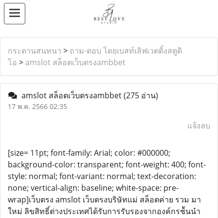
กระดานสนทนา
>
ถาม-ตอบ โดยเบสท์เลิฟเวดดิ้งสตูดิ
โอ
>
amslot สล็อตเว็บตรงambbet
amslot สล็อตเว็บตรงambbet
(275 อ่าน)
17 พ.ค. 2566 02:35
แจ้งลบ
[size= 11pt; font-family: Arial; color: #000000;
background-color: transparent; font-weight: 400; font-
style: normal; font-variant: normal; text-decoration:
none; vertical-align: baseline; white-space: pre-
wrap]เว็บตรง amslot เว็บตรงบริษัทแม่ สล็อตค่าย รวม มา
ใหม่ ลิขสิทธิ์ต่างประเทศได้รับการรับรองจากองค์กรช้ันนำ