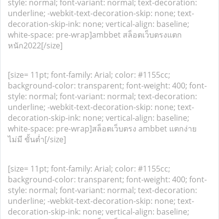
style: normal; font-variant: normal; text-decoration:
underline; -webkit-text-decoration-skip: none; text-
decoration-skip-ink: none; vertical-align: baseline;
white-space: pre-wrap]ambbet สล็อตเว็บตรงแตก
หนัก2022[/size]
[size= 11pt; font-family: Arial; color: #1155cc;
background-color: transparent; font-weight: 400; font-
style: normal; font-variant: normal; text-decoration:
underline; -webkit-text-decoration-skip: none; text-
decoration-skip-ink: none; vertical-align: baseline;
white-space: pre-wrap]สล็อตเว็บตรง ambbet แตกง่าย
ไม่มี ขั้นต่ำ[/size]
[size= 11pt; font-family: Arial; color: #1155cc;
background-color: transparent; font-weight: 400; font-
style: normal; font-variant: normal; text-decoration:
underline; -webkit-text-decoration-skip: none; text-
decoration-skip-ink: none; vertical-align: baseline;