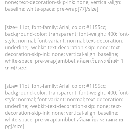
none; text-decoration-skip-ink: none; vertical-align:
baseline; white-space: pre-wrap]77[/size]
[size= 11pt; font-family: Arial; color: #1155cc;
background-color: transparent; font-weight: 400; font-
style: normal; font-variant: normal; text-decoration:
underline; -webkit-text-decoration-skip: none; text-
decoration-skip-ink: none; vertical-align: baseline;
white-space: pre-wrap]ambbet สล็อต เว็บตรง ขั้นต่ำ 1
บาท[/size]
[size= 11pt; font-family: Arial; color: #1155cc;
background-color: transparent; font-weight: 400; font-
style: normal; font-variant: normal; text-decoration:
underline; -webkit-text-decoration-skip: none; text-
decoration-skip-ink: none; vertical-align: baseline;
white-space: pre-wrap]ambbet สล็อตเว็บตรง แตกง่าย
pg[/size]