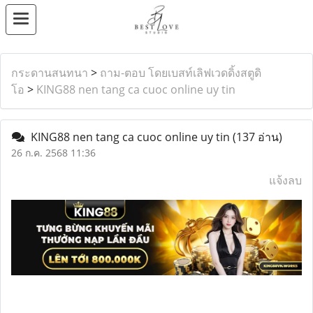
กระดานสนทนา
>
ถาม-ตอบ โดยเบสท์เลิฟเวดดิ้งสตูดิ
โอ
>
KING88 nen tang ca cuoc online uy tin
KING88 nen tang ca cuoc online uy tin
(137 อ่าน)
26 ก.ค. 2568 11:36
แจ้งลบ