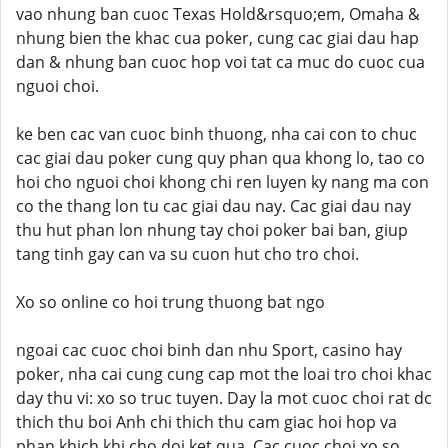
vao nhung ban cuoc Texas Hold&rsquo;em, Omaha &
nhung bien the khac cua poker, cung cac giai dau hap
dan & nhung ban cuoc hop voi tat ca muc do cuoc cua
nguoi choi.
ke ben cac van cuoc binh thuong, nha cai con to chuc
cac giai dau poker cung quy phan qua khong lo, tao co
hoi cho nguoi choi khong chi ren luyen ky nang ma con
co the thang lon tu cac giai dau nay. Cac giai dau nay
thu hut phan lon nhung tay choi poker bai ban, giup
tang tinh gay can va su cuon hut cho tro choi.
Xo so online co hoi trung thuong bat ngo
ngoai cac cuoc choi binh dan nhu Sport, casino hay
poker, nha cai cung cung cap mot the loai tro choi khac
day thu vi: xo so truc tuyen. Day la mot cuoc choi rat dc
thich thu boi Anh chi thich thu cam giac hoi hop va
phan khich khi cho doi ket qua. Cac cuoc choi xo so