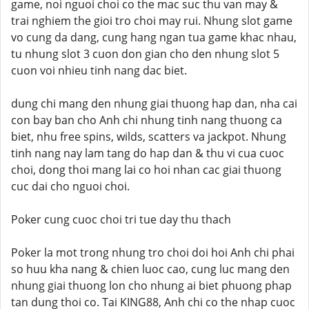
game, noi nguoi choi co the mac suc thu van may &
trai nghiem the gioi tro choi may rui. Nhung slot game
vo cung da dang, cung hang ngan tua game khac nhau,
tu nhung slot 3 cuon don gian cho den nhung slot 5
cuon voi nhieu tinh nang dac biet.
dung chi mang den nhung giai thuong hap dan, nha cai
con bay ban cho Anh chi nhung tinh nang thuong ca
biet, nhu free spins, wilds, scatters va jackpot. Nhung
tinh nang nay lam tang do hap dan & thu vi cua cuoc
choi, dong thoi mang lai co hoi nhan cac giai thuong
cuc dai cho nguoi choi.
Poker cung cuoc choi tri tue day thu thach
Poker la mot trong nhung tro choi doi hoi Anh chi phai
so huu kha nang & chien luoc cao, cung luc mang den
nhung giai thuong lon cho nhung ai biet phuong phap
tan dung thoi co. Tai KING88, Anh chi co the nhap cuoc