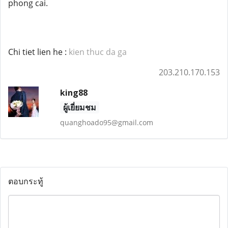
phong cai.
Chi tiet lien he :
kien thuc da ga
203.210.170.153
king88
ผู้เยี่ยมชม
quanghoado95@gmail.com
ตอบกระทู้