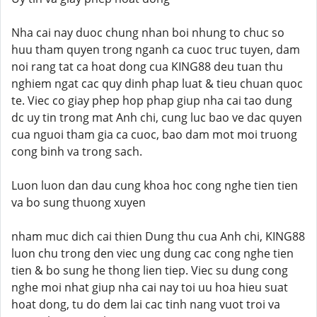
Nha cai nay duoc chung nhan boi nhung to chuc so
huu tham quyen trong nganh ca cuoc truc tuyen, dam
noi rang tat ca hoat dong cua KING88 deu tuan thu
nghiem ngat cac quy dinh phap luat & tieu chuan quoc
te. Viec co giay phep hop phap giup nha cai tao dung
dc uy tin trong mat Anh chi, cung luc bao ve dac quyen
cua nguoi tham gia ca cuoc, bao dam mot moi truong
cong binh va trong sach.
Luon luon dan dau cung khoa hoc cong nghe tien tien
va bo sung thuong xuyen
nham muc dich cai thien Dung thu cua Anh chi, KING88
luon chu trong den viec ung dung cac cong nghe tien
tien & bo sung he thong lien tiep. Viec su dung cong
nghe moi nhat giup nha cai nay toi uu hoa hieu suat
hoat dong, tu do dem lai cac tinh nang vuot troi va