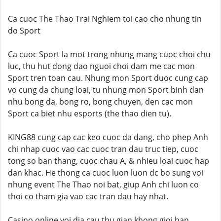
Ca cuoc The Thao Trai Nghiem toi cao cho nhung tin
do Sport
Ca cuoc Sport la mot trong nhung mang cuoc choi chu
luc, thu hut dong dao nguoi choi dam me cac mon
Sport tren toan cau. Nhung mon Sport duoc cung cap
vo cung da chung loai, tu nhung mon Sport binh dan
nhu bong da, bong ro, bong chuyen, den cac mon
Sport ca biet nhu esports (the thao dien tu).
KING88 cung cap cac keo cuoc da dang, cho phep Anh
chi nhap cuoc vao cac cuoc tran dau truc tiep, cuoc
tong so ban thang, cuoc chau A, & nhieu loai cuoc hap
dan khac. He thong ca cuoc luon luon dc bo sung voi
nhung event The Thao noi bat, giup Anh chi luon co
thoi co tham gia vao cac tran dau hay nhat.
Casino online voi dia cau thu gian khong gioi han