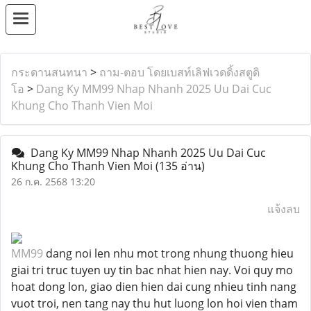
กระดานสนทนา
>
ถาม-ตอบ โดยเบสท์เลิฟเวดดิ้งสตูดิ
โอ
>
Dang Ky MM99 Nhap Nhanh 2025 Uu Dai Cuc
Khung Cho Thanh Vien Moi
Dang Ky MM99 Nhap Nhanh 2025 Uu Dai Cuc
Khung Cho Thanh Vien Moi
(135 อ่าน)
26 ก.ค. 2568 13:20
แจ้งลบ
MM99
dang noi len nhu mot trong nhung thuong hieu
giai tri truc tuyen uy tin bac nhat hien nay. Voi quy mo
hoat dong lon, giao dien hien dai cung nhieu tinh nang
vuot troi, nen tang nay thu hut luong lon hoi vien tham