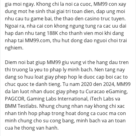
gia moi ngay. Khong chi la noi ca cuoc, MM99 con xay
dung mot he sinh thai giai tri toan dien, dap ung moi
nhu cau tu game bai, the thao den casino truc tuyen.
Ngoai ra, nha cai con khong ngung tung ra cac uu dai
hap dan nhu tang 188K cho thanh vien moi khi dang
nhap tai MM99.com, thu hut dong dao nguoi choi trai
nghiem.
Diem noi bat giup MM99 giu vung vi the hang dau tren
thi truong la yeu to phap ly minh bach. Nen tang nay
dang so huu loat giay phep hop le duoc cap boi cac to
chuc quoc te danh tieng. Tu nam 2020 den 2024, MM99
da lan luot nhan duoc giay phep tu Curacao eGaming,
PAGCOR, Gaming Labs International, iTech Labs va
BMM Testlabs. Nhung chung nhan nay khong chi xac
nhan tinh hop phap trong hoat dong ca cuoc ma con
minh chung cho su cong bang, minh bach va an toan
cua he thong van hanh.