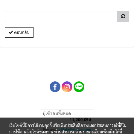
ตอบกลับ
ผู้เข้าชมทั้งหมด
11,200,054
เว็บไซต์นี้มีการใช้งานคุกกี้ เพื่อเพิ่มประสิทธิภาพและประสบการณ์ที่ดีใน
Powered by
MakeWebEasy.com
การใช้งานเว็บไซต์ของท่าน ท่านสามารถอ่านรายละเอียดเพิ่มเติมได้ที่