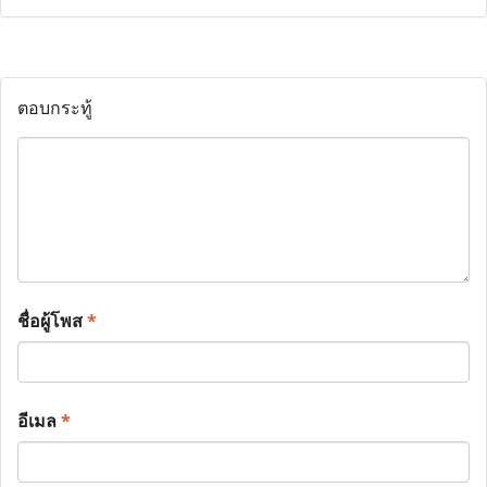
ตอบกระทู้
ชื่อผู้โพส
*
อีเมล
*