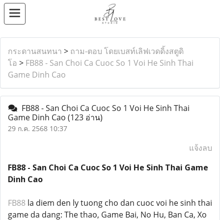
กระดานสนทนา
>
ถาม-ตอบ โดยเบสท์เลิฟเวดดิ้งสตูดิ
โอ
>
FB88 - San Choi Ca Cuoc So 1 Voi He Sinh Thai
Game Dinh Cao
FB88 - San Choi Ca Cuoc So 1 Voi He Sinh Thai
Game Dinh Cao
(123 อ่าน)
29 ก.ค. 2568 10:37
แจ้งลบ
FB88 - San Choi Ca Cuoc So 1 Voi He Sinh Thai Game
Dinh Cao
FB88
la diem den ly tuong cho dan cuoc voi he sinh thai
game da dang: The thao, Game Bai, No Hu, Ban Ca, Xo