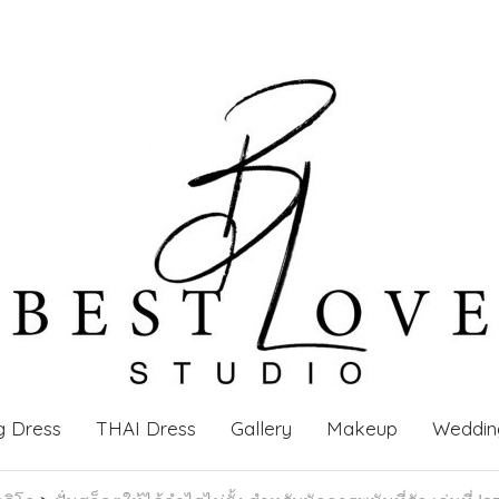
g Dress
THAI Dress
Gallery
Makeup
Weddin