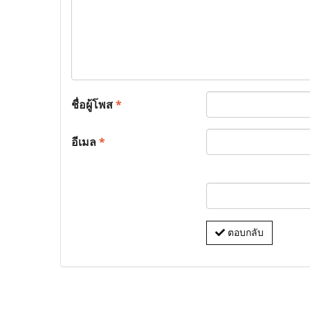
ชื่อผู้โพส
*
อีเมล
*
ตอบกลับ