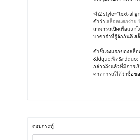
<h2 style="text-align
คำว่า
สล็อตแตกง่าย
สามารถเปิดเพื่อแลกได
บาคาร่าที่รู้จักกันดี
คำชี้แจงแรกของสล็อตแ
&ldquo;ฟีด&rdquo; ถู
กล่าวถึงแล้วที่มีกา
คาดการณ์ได้ว่าชื่อข
ตอบกระทู้