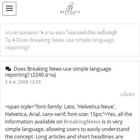
กระดานสนทนา
>
ถาม-ตอบ โดยเบสท์เลิฟเวดดิ้งสตูดิ
โอ
>
Does Breaking News use simple language
reporting?
Does Breaking News use simple language
reporting?
(2240 อ่าน)
2 ส.ค. 2568 12:53
แจ้งลบ
<span style="font-family: Lato, 'Helvetica Neue',
Helvetica, Arial, sans-serif; font-size: 15px;">Yes, all the
information available on
BreakingNews
is in very
simple language, allowing users to easily understand
the concept. Long articles and short headlines are