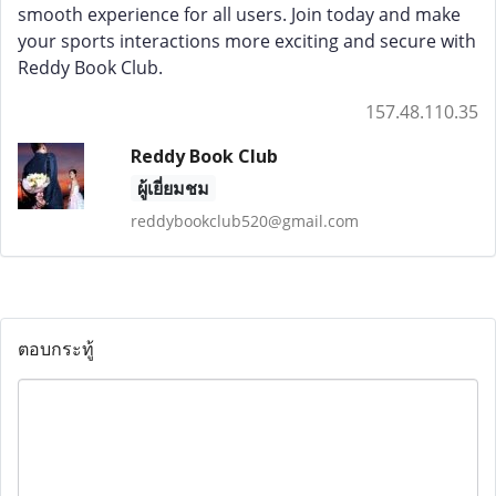
smooth experience for all users. Join today and make
your sports interactions more exciting and secure with
Reddy Book Club.
157.48.110.35
Reddy Book Club
ผู้เยี่ยมชม
reddybookclub520@gmail.com
ตอบกระทู้