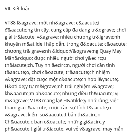
VII. Kết luận
VT88 l&agrave; một nh&agrave; c&aacute;i
đ&aacute;ng tin cậy, cung cấp đa dạng tr&ograve; chơi
giải tr&iacute; v&agrave; nhiều chương tr&igrave;nh
khuyến m&atilde;i hấp dẫn, trong đ&oacute; c&oacute;
chương tr&igrave;nh &ldquo;V&ograve;ng Quay May
Mắn&rdquo; được nhiều người chơi y&ecirc;u
th&iacute;ch. Tuy nhi&ecirc;n, người chơi cần tỉnh
t&aacute;o, chơi c&oacute; tr&aacute;ch nhiệm
v&agrave; đặt cược một c&aacute;ch hợp l&yacute;.
H&atilde;y tự m&igrave;nh trải nghiệm v&agrave;
kh&aacute;m ph&aacute; những điều th&uacute; vị
m&agrave; VT88 mang lại! H&atilde;y nhớ rằng, việc
tham gia c&aacute; cược cần sự tỉnh t&aacute;o
v&agrave; kiểm so&aacute;t bản th&acirc;n.
Ch&uacute;c bạn c&oacute; những gi&acirc;y
ph&uacute;t giải tr&iacute; vui vẻ v&agrave; may mắn