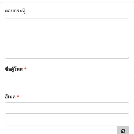
ตอบกระทู้
ชื่อผู้โพส
*
อีเมล
*