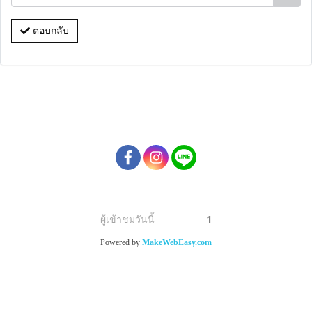
ตอบกลับ
ผู้เข้าชมวันนี้
1
Powered by
MakeWebEasy.com