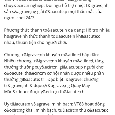
chuy&ecirc;n nghiệp: Đội ngũ hỗ trợ nhiệt t&igrave;nh,
sẵn s&agrave;ng giải đ&aacute;p mọi thắc mắc của
người chơi 24/7.
Phương thức thanh to&aacute;n đa dạng: Hỗ trợ nhiều
h&igrave;nh thức thanh to&aacute;n kh&aacute;c
nhau, thuận tiện cho người chơi.
Chương tr&igrave;nh khuyến m&atilde;i hấp dẫn:
Nhiều chương tr&igrave;nh khuyến m&atilde;i, tặng
thưởng thường xuy&ecirc;n, gi&uacute;p người chơi
c&oacute; th&ecirc;m cơ hội nhận được nhiều phần
thưởng gi&aacute; trị. Đặc biệt l&agrave; chương
tr&igrave;nh &ldquo;V&ograve;ng Quay May
Mắn&rdquo; được y&ecirc;u th&iacute;ch.
Uy t&iacute;n v&agrave; minh bạch: VT88 hoạt động
c&ocirc;ng khai, minh bạch, tu&acirc;n thủ c&aacute;c