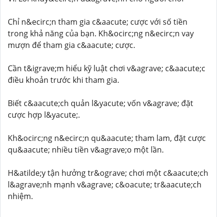
Chỉ n&ecirc;n tham gia c&aacute; cược với số tiền
trong khả năng của bạn. Kh&ocirc;ng n&ecirc;n vay
mượn để tham gia c&aacute; cược.
Cần t&igrave;m hiểu kỹ luật chơi v&agrave; c&aacute;c
điều khoản trước khi tham gia.
Biết c&aacute;ch quản l&yacute; vốn v&agrave; đặt
cược hợp l&yacute;.
Kh&ocirc;ng n&ecirc;n qu&aacute; tham lam, đặt cược
qu&aacute; nhiều tiền v&agrave;o một lần.
H&atilde;y tận hưởng tr&ograve; chơi một c&aacute;ch
l&agrave;nh mạnh v&agrave; c&oacute; tr&aacute;ch
nhiệm.