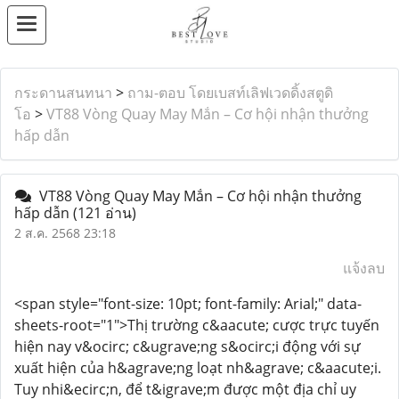
กระดานสนทนา
>
ถาม-ตอบ โดยเบสท์เลิฟเวดดิ้งสตูดิ
โอ
>
VT88 Vòng Quay May Mắn – Cơ hội nhận thưởng
hấp dẫn
VT88 Vòng Quay May Mắn – Cơ hội nhận thưởng
hấp dẫn
(121 อ่าน)
2 ส.ค. 2568 23:18
แจ้งลบ
<span style="font-size: 10pt; font-family: Arial;" data-
sheets-root="1">Thị trường c&aacute; cược trực tuyến
hiện nay v&ocirc; c&ugrave;ng s&ocirc;i động với sự
xuất hiện của h&agrave;ng loạt nh&agrave; c&aacute;i.
Tuy nhi&ecirc;n, để t&igrave;m được một địa chỉ uy