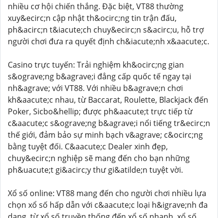
nhiều cơ hội chiến thắng. Đặc biệt, VT88 thường
xuy&ecirc;n cập nhật th&ocirc;ng tin trận đấu,
ph&acirc;n t&iacute;ch chuy&ecirc;n s&acirc;u, hỗ trợ
người chơi đưa ra quyết định ch&iacute;nh x&aacute;c.
Casino trực tuyến: Trải nghiệm kh&ocirc;ng gian
s&ograve;ng b&agrave;i đẳng cấp quốc tế ngay tại
nh&agrave; với VT88. Với nhiều b&agrave;n chơi
kh&aacute;c nhau, từ Baccarat, Roulette, Blackjack đến
Poker, Sicbo&hellip; được ph&aacute;t trực tiếp từ
c&aacute;c s&ograve;ng b&agrave;i nổi tiếng tr&ecirc;n
thế giới, đảm bảo sự minh bạch v&agrave; c&ocirc;ng
bằng tuyệt đối. C&aacute;c Dealer xinh đẹp,
chuy&ecirc;n nghiệp sẽ mang đến cho bạn những
ph&uacute;t gi&acirc;y thư gi&atilde;n tuyệt vời.
Xổ số online: VT88 mang đến cho người chơi nhiều lựa
chọn xổ số hấp dẫn với c&aacute;c loại h&igrave;nh đa
dạng, từ xổ số truyền thống đến xổ số nhanh, xổ số