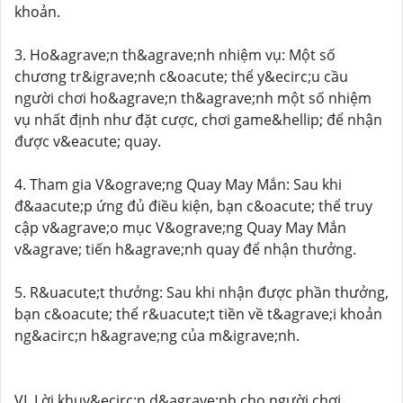
khoản.
3. Ho&agrave;n th&agrave;nh nhiệm vụ: Một số
chương tr&igrave;nh c&oacute; thể y&ecirc;u cầu
người chơi ho&agrave;n th&agrave;nh một số nhiệm
vụ nhất định như đặt cược, chơi game&hellip; để nhận
được v&eacute; quay.
4. Tham gia V&ograve;ng Quay May Mắn: Sau khi
đ&aacute;p ứng đủ điều kiện, bạn c&oacute; thể truy
cập v&agrave;o mục V&ograve;ng Quay May Mắn
v&agrave; tiến h&agrave;nh quay để nhận thưởng.
5. R&uacute;t thưởng: Sau khi nhận được phần thưởng,
bạn c&oacute; thể r&uacute;t tiền về t&agrave;i khoản
ng&acirc;n h&agrave;ng của m&igrave;nh.
VI. Lời khuy&ecirc;n d&agrave;nh cho người chơi