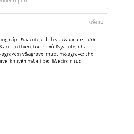
Bubet.report
แจ้งลบ
cung cấp c&aacute;c dịch vụ c&aacute; cược
&acirc;n thiện, tốc độ xử l&yacute; nhanh
o&agrave;n v&agrave; mượt m&agrave; cho
ave; khuyến m&atilde;i li&ecirc;n tục