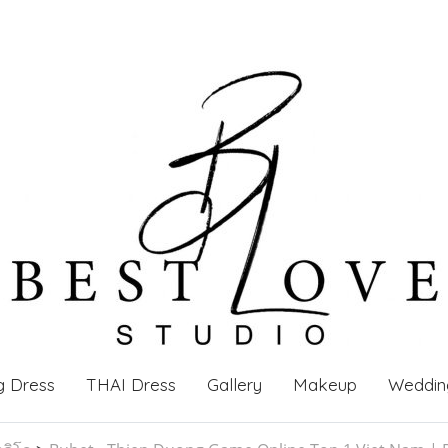
g Dress
THAI Dress
Gallery
Makeup
Weddin