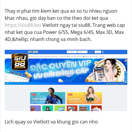
Thay vi phai tim kiem ket qua xo so tu nhieu nguon
khac nhau, gio day ban co the theo doi ket qua
https://siu88.bio
Vietlott ngay tai siu88. Trang web cap
nhat ket qua cua Power 6/55, Mega 6/45, Max 3D, Max
4D,&hellip; nhanh chong va minh bach.
Lich quay so Vietlott va khung gio can nho