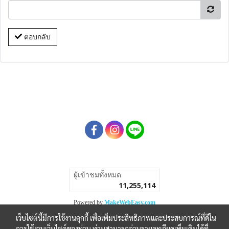
ตอบกลับ
ผู้เข้าชมทั้งหมด
11,255,114
Powered by
MakeWebEasy.com
เว็บไซต์นี้มีการใช้งานคุกกี้ เพื่อเพิ่มประสิทธิภาพและประสบการณ์ที่ดีใน
การใช้งานเว็บไซต์ของท่าน ท่านสามารถอ่านรายละเอียดเพิ่มเติมได้ที่