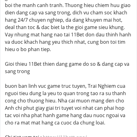
boi the manh canh tranh. Thuong hieu chiem huu giao
dien dang cap va sang trong, dich vu cham soc khach
hang 24/7 chuyen nghiep, da dang khuyen mai hot,
deal than toc & dac biet la the gioi game sieu khung.
Vay nhung mat hang nao tai 11Bet don dau thinh hanh
va duoc khach hang yeu thich nhat, cung bon toi tim
hieu o bo phan tiep.
Gioi thieu 11Bet thien dang game do so & dang cap va
sang trong
buon ban linh vuc game truc tuyen, Trai Nghiem cua
nguoi tieu dung la yeu to quan trong tao ra su thanh
cong cho thuong hieu. Nha cai muon mang den cho
Anh chi phut giay giai tri tuyet voi nhat can phai hop
tac voi nha phat hanh game hang dau nuoc ngoai va
cho ra mat mat hang ca cuoc da chung loai.