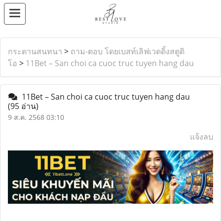
กระดานสนทนา
>
ถาม-ตอบ โดยเบสท์เลิฟเวดดิ้งสตูดิ
โอ
>
11Bet – San choi ca cuoc truc tuyen hang dau
11Bet – San choi ca cuoc truc tuyen hang dau
(95 อ่าน)
9 ส.ค. 2568 03:10
แจ้งลบ