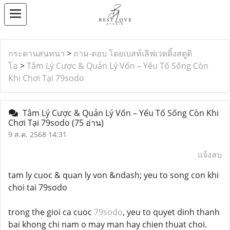
กระดานสนทนา
>
ถาม-ตอบ โดยเบสท์เลิฟเวดดิ้งสตูดิ
โอ
>
Tâm Lý Cược & Quản Lý Vốn – Yếu Tố Sống Còn
Khi Chơi Tại 79sodo
Tâm Lý Cược & Quản Lý Vốn – Yếu Tố Sống Còn Khi
Chơi Tại 79sodo
(75 อ่าน)
9 ส.ค. 2568 14:31
แจ้งลบ
tam ly cuoc & quan ly von &ndash; yeu to song con khi
choi tai 79sodo
trong the gioi ca cuoc
79sodo
, yeu to quyet dinh thanh
bai khong chi nam o may man hay chien thuat choi.