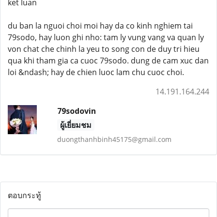
ket luan
du ban la nguoi choi moi hay da co kinh nghiem tai
79sodo, hay luon ghi nho: tam ly vung vang va quan ly
von chat che chinh la yeu to song con de duy tri hieu
qua khi tham gia ca cuoc 79sodo. dung de cam xuc dan
loi &ndash; hay de chien luoc lam chu cuoc choi.
14.191.164.244
79sodovin
ผู้เยี่ยมชม
duongthanhbinh45175@gmail.com
ตอบกระทู้