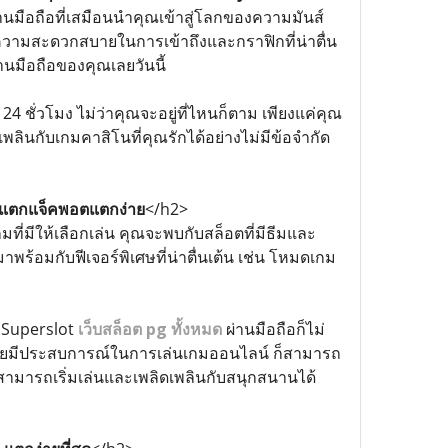
านมือถือที่เสมือนนำคุณเข้าสู่โลกของความมันส์
ยความสะดวกสบายในการเข้าถึงและกราฟิกที่น่าตื่น
านมือถือของคุณเลยวันนี้
ชั่วโมง ไม่ว่าคุณจะอยู่ที่ไหนก็ตาม เพียงแค่คุณ
พลินกับเกมคาสิโนที่คุณรักได้อย่างไม่มีข้อจำกัด
แตกแจ็คพอตแตกง่าย
</h2>
่มีให้เลือกเล่น คุณจะพบกับสล็อตที่มีธีมและ
าพร้อมกับฟีเจอร์พิเศษที่น่าตื่นเต้น เช่น โหมดเกม
่น Superslot
เว็บสล็อต pg
ทั้งหมด
ผ่านมือถือก็ไม่
่ค่อยมีประสบการณ์ในการเล่นเกมออนไลน์ ก็สามารถ
สามารถเริ่มเล่นและเพลิดเพลินกับสนุกสนานได้