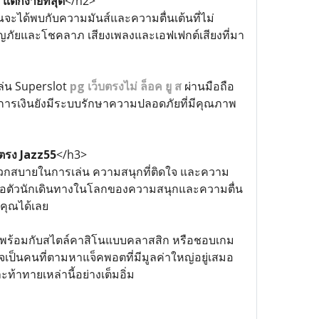
 แตกง่ายที่สุด
</h2>
ณจะได้พบกับความมันส์และความตื่นเต้นที่ไม่
ผจญภัยและโชคลาภ เสียงเพลงและเอฟเฟกต์เสียงที่มา
เล่น Superslot
pg
เว็บตรงไม่ ล็อค ยู ส
ผ่านมือถือ
ารเงินยังมีระบบรักษาความปลอดภัยที่มีคุณภาพ
บตรง Jazz55
</h3>
ะดวกสบายในการเล่น ความสนุกที่ติดใจ และความ
ุณคือตัวนักเดินทางในโลกของความสนุกและความตื่น
งคุณได้เลย
่มาพร้อมกับสไตล์คาสิโนแบบคลาสสิก หรือชอบเกม
าจเป็นคนที่ตามหาแจ็คพอตที่มีมูลค่าใหญ่อยู่เสมอ
้าทายเหล่านี้อย่างเต็มอิ่ม