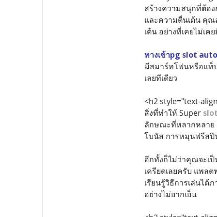
สร้างความสนุกที่ต้อ
และความตื่นเต้น คุณ
เต้น อย่างที่เคยไม่เ
ทางเข้า
pg slot aut
มีสมาร์ทโฟนหรือแท็บเ
เลยทีเดียว
<h2 style="text-align
สิ่งที่ทำให้ Super
slo
ลักษณะที่หลากหลาย เริ
โบนัส การหมุนฟรีสปิ
อีกทั้งก็ไม่ว่าคุณจะเ
เครียดเลยครับ แพลตฟ
เรียนรู้วิธีการเล่น
อย่างไม่ยากเย็น