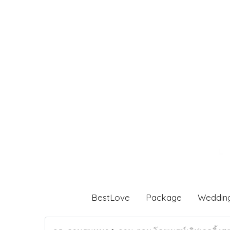
BestLove
Package
Weddin