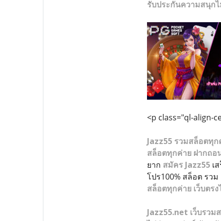
รับประกันความสนุกไม
<p class="ql-align-c
Jazz55
รวมสล็อตทุกค่
สล็อตทุกค่าย ฝากถอน ไ
ยาก
สมัคร Jazz55
เสร
โปร100% สล็อต รวม ค่า
สล็อตทุกค่าย เว็บตรงไ
Jazz55.net
เว็บรวมสล