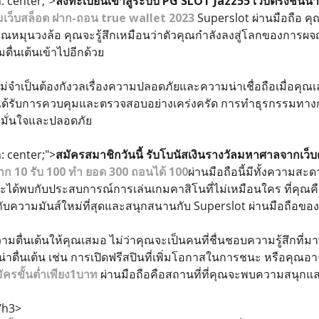
: center;">
ลงทะเบียนเข้าสู่ระบบ PG SLOT Jazz55
เว็บตรงชั้นนำ
มเว็บสล็อต ฝาก-ถอน
true wallet 2023
Superslot ผ่านมือถือ คุ
ี่คุณหมุนวงล้อ คุณจะรู้สึกเหมือนว่าตัวคุณกำลังลงสู่โลกของการ
มตื่นเต้นเข้าไปอีกด้วย
ณไม่จำเป็นต้องกังวลเรื่องความปลอดภัยและความน่าเชื่อถือเมื่อคุณ
ได้รับการควบคุมและตรวจสอบอย่างเคร่งครัด การทำธุรกรรมทางก
างมั่นใจและปลอดภัย
: center;">
สมัครสมาชิกวันนี้ รับโบนัสเงินรางวัลมหาศาลจากเว็
าก
10
รับ
100
ทํา ยอด
300
ถอนได้
100
ผ่านมือถือนี้มีทั้งความส
 คุณจะได้พบกับประสบการณ์การเล่นเกมคาสิโนที่ไม่เหมือนใคร ที่ค
ด พบกับความมันส์ใหม่ที่สุดและสนุกสนานกับ Superslot ผ่านมือถือขอ
ื่นเต้นให้คุณเสมอ ไม่ว่าคุณจะเป็นคนที่ชื่นชอบความรู้สึกที
ี่น่าตื่นเต้น เช่น การเปิดฟรีสปินที่เพิ่มโอกาสในการชนะ หรือคุณอ
ัครขั้นต่ำเพียง1
บาท
ผ่านมือถือคือสถานที่ที่คุณจะพบความสนุกและท
/h3>