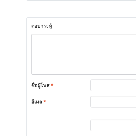
ตอบกระทู้
ชื่อผู้โพส
*
อีเมล
*