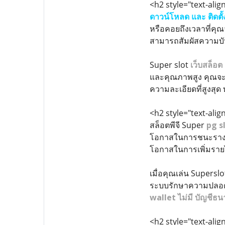
<h2 style="text-align
ดาวน์โหลด และ ติดตั
หรือคอยถึงเวลาที่คุณ
สามารถสัมผัสความบัน
Super slot
เว็บสล็อต
และคุณภาพสูง คุณจะไ
ความละเอียดที่สูงสุด
<h2 style="text-align
สล็อตพีจี Super
pg s
โอกาสในการชนะรางวั
โอกาสในการเพิ่มรายไ
เมื่อคุณเล่น Supersl
ระบบรักษาความปลอดภั
wallet
ไม่มี บัญชีธ
<h2 style="text-align