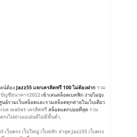
ลน์ต้อง
Jazz55 แจกเครดิตฟรี 100 ไม่ต้องฝาก
รวม
ี บัญชีธนาคาร2022
เข้าเล่นสล็อตเบทฟิก ง่ายไม่ยุ่ง
 ศูนย์รวมเว็บสล็อตและรวมสล็อตทุกค่ายในเว็บเดียว
rue wallet เครดิตฟรี
สล็อตแตกบ่อยที่สุด
รวม
รงไม่ผ่านเอเย่นต์ไม่มีขั้นต่ำ
.
5 เว็บตรง เว็บใหญ่ เว็บหลัก ล่าสุด
Jazz55 เว็บตรง