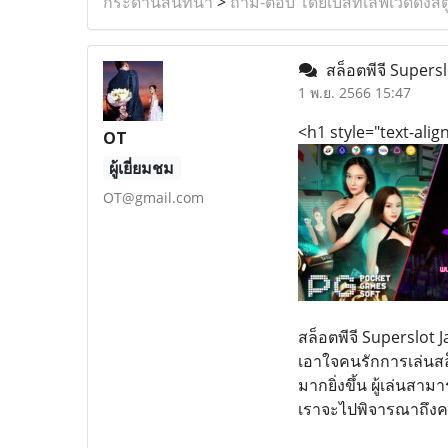
กระดานสนทนา
>
ถาม-ตอบ โดยเบสท์เลิฟเวดดิ้งสต
สล็อตพีจี Supersl
1 พ.ย. 2566 15:47
<h1 style="text-align
OT
ผู้เยี่ยมชม
OT@gmail.com
สล็อตพีจี Superslot
เอาใจคนรักการเล่นส
มากยิ่งขึ้น ผู้เล่นสา
เราจะไปพิจารณาถึงคว