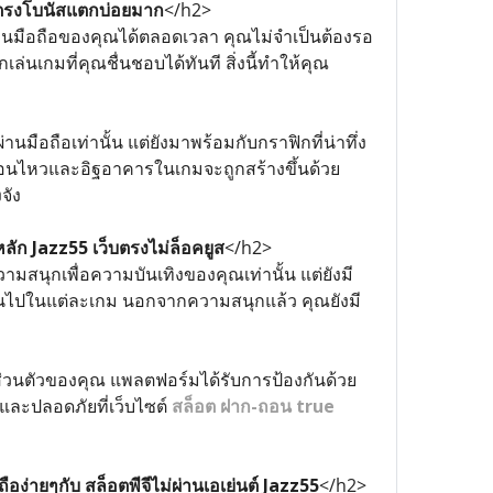
ตรงโบนัสแตกบ่อยมาก
</h2>
ผ่านมือถือของคุณได้ตลอดเวลา คุณไม่จำเป็นต้องรอ
่นเกมที่คุณชื่นชอบได้ทันที สิ่งนี้ทำให้คุณ
อถือเท่านั้น แต่ยังมาพร้อมกับกราฟิกที่น่าทึ่ง
่อนไหวและอิฐอาคารในเกมจะถูกสร้างขึ้นด้วย
จัง
หลัก Jazz55
เว็บตรงไม่ล็อคยูส
</h2>
ามสนุกเพื่อความบันเทิงของคุณเท่านั้น แต่ยังมี
ันไปในแต่ละเกม นอกจากความสนุกแล้ว คุณยังมี
ลส่วนตัวของคุณ แพลตฟอร์มได้รับการป้องกันด้วย
ละปลอดภัยที่เว็บไซต์
สล็อต ฝาก-ถอน true
ถือง่ายๆกับ สล็อตพีจีไม่ผ่านเอเย่นต์ Jazz55
</h2>