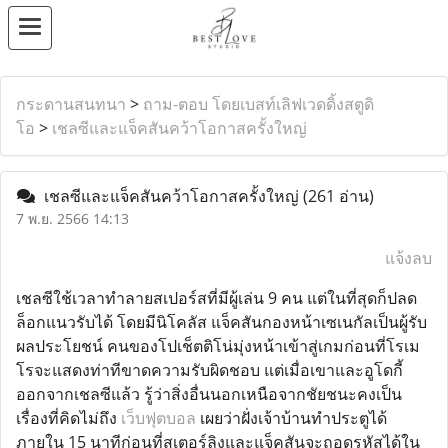
กระดานสนทนา
>
ถาม-ตอบ โดยเบสท์เลิฟเวดดิ้งสตูดิ
โอ
>
เชลซีและแจ็คสันคว้าโอกาสครั้งใหญ่
เชลซีและแจ็คสันคว้าโอกาสครั้งใหญ่
(261 อ่าน)
7 พ.ย. 2566 14:13
แจ้งลบ
เชลซีใช้เวลาทำลายสเปอร์สที่มีผู้เล่น 9 คน แต่ในที่สุดก็ปลด
ล็อกแนวรับได้ โดยมีนิโคลัส แจ็คสันกองหน้าเซเนกัลเป็นผู้รับ
ผลประโยชน์ คนของโปเช็ตติโน่มุ่งหน้าเข้าสู่เกมก่อนที่โรเม
โรจะแสดงท่าทีขาดความรับผิดชอบ แต่เมื่อเขาและอูโดกี้
ออกจากเชลซีแล้ว รู้ว่าสิ่งอื่นนอกเหนือจากชัยชนะคงเป็น
เรื่องที่คิดไม่ถึง
เว็บฟุตบอล
เผยว่าฝั่งเจ้าบ้านทำประตูได้
ภายใน 15 นาทีก่อนที่สเตอร์ลิงและแจ็คสันจะถอดรหัสได้ใน