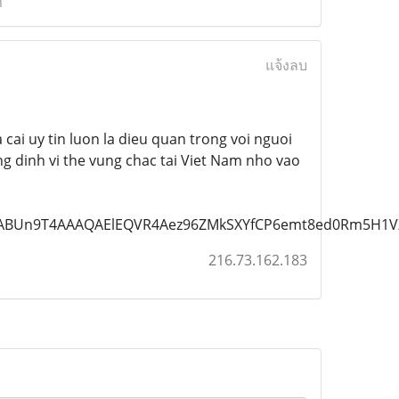
m
แจ้งลบ
cai uy tin luon la dieu quan trong voi nguoi
g dinh vi the vung chac tai Viet Nam nho vao
image/p
216.73.162.183