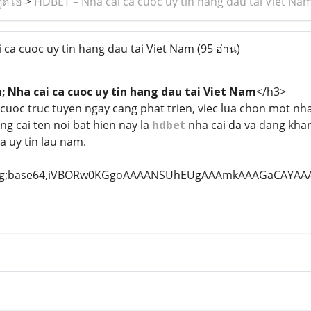
ูดิโอ
>
HDBET – Nha cai ca cuoc uy tin hang dau tai Viet Na
ca cuoc uy tin hang dau tai Viet Nam
(95 อ่าน)
 Nha cai ca cuoc uy tin hang dau tai Viet Nam
</h3>
cuoc truc tuyen ngay cang phat trien, viec lua chon mot nha 
ng cai ten noi bat hien nay la
hdbet
nha cai da va dang khan
a uy tin lau nam.
mg]data: