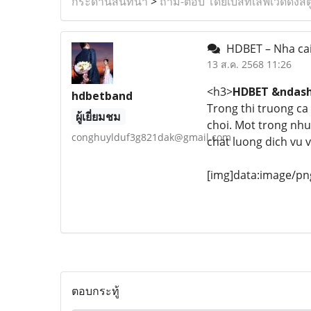
กระดานสนทนา
>
ถาม-ตอบ โดยเบสท์เลิฟเวดดิ้งสต
HDBET – Nha cai 
13 ส.ค. 2568 11:26
<h3>
HDBET &ndash;
hdbetband
Trong thi truong ca 
ผู้เยี่ยมชม
choi. Mot trong nhu
conghuylduf3g821dak@gmail.com
chat luong dich vu v
[i
ตอบกระทู้