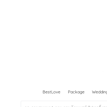
BestLove
Package
Weddin