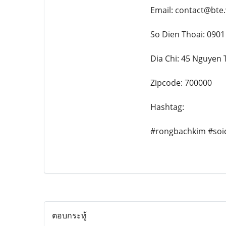
Email: contact@bte
So Dien Thoai: 0901
Dia Chi: 45 Nguyen 
Zipcode: 700000
Hashtag:
#rongbachkim #soi
ตอบกระทู้