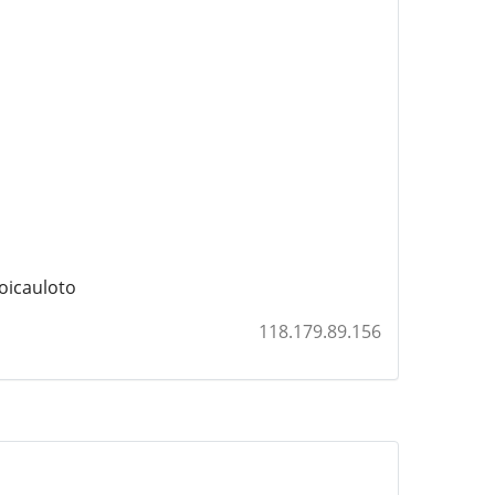
oicauloto
118.179.89.156