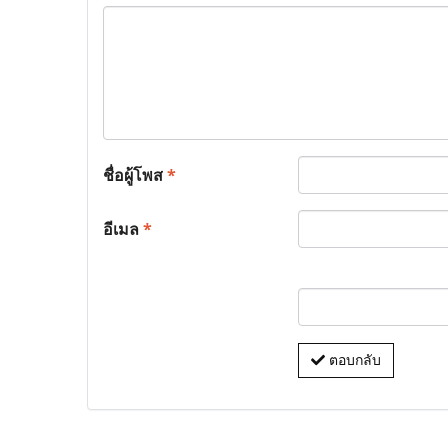
ชื่อผู้โพส
*
อีเมล
*
ตอบกลับ