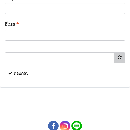
อีเมล
*
ตอบกลับ