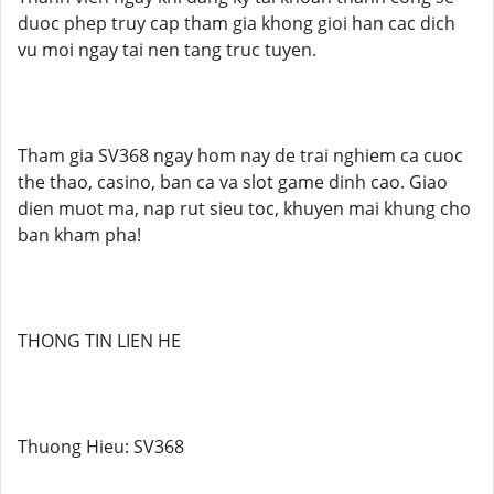
duoc phep truy cap tham gia khong gioi han cac dich
vu moi ngay tai nen tang truc tuyen.
Tham gia SV368 ngay hom nay de trai nghiem ca cuoc
the thao, casino, ban ca va slot game dinh cao. Giao
dien muot ma, nap rut sieu toc, khuyen mai khung cho
ban kham pha!
THONG TIN LIEN HE
Thuong Hieu: SV368