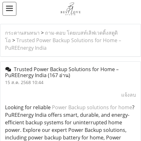
กระดานสนทนา
>
ถาม-ตอบ โดยเบสท์เลิฟเวดดิ้งสตูดิ
โอ
>
Trusted Power Backup Solutions for Home –
PuREEnergy India
Trusted Power Backup Solutions for Home –
PuREEnergy India
(167 อ่าน)
15 ส.ค. 2568 10:44
แจ้งลบ
Looking for reliable
Power Backup solutions for home
?
PuREEnergy India offers smart, durable, and energy-
efficient backup systems for uninterrupted home
power. Explore our expert Power Backup solutions,
including power backup battery for home, Power