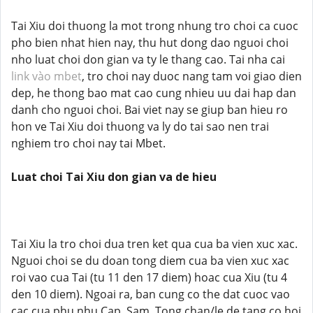
Tai Xiu doi thuong la mot trong nhung tro choi ca cuoc
pho bien nhat hien nay, thu hut dong dao nguoi choi
nho luat choi don gian va ty le thang cao. Tai nha cai
link vào mbet
, tro choi nay duoc nang tam voi giao dien
dep, he thong bao mat cao cung nhieu uu dai hap dan
danh cho nguoi choi. Bai viet nay se giup ban hieu ro
hon ve Tai Xiu doi thuong va ly do tai sao nen trai
nghiem tro choi nay tai Mbet.
Luat choi Tai Xiu don gian va de hieu
Tai Xiu la tro choi dua tren ket qua cua ba vien xuc xac.
Nguoi choi se du doan tong diem cua ba vien xuc xac
roi vao cua Tai (tu 11 den 17 diem) hoac cua Xiu (tu 4
den 10 diem). Ngoai ra, ban cung co the dat cuoc vao
cac cua phu nhu Cap, Sam, Tong chan/le de tang co hoi