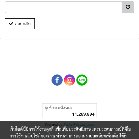
ตอบกลับ
ผู้เข้าชมทั้งหมด
11,269,894
Powered by
MakeWebEasy.com
เว็บไซต์นี้มีการใช้งานคุกกี้ เพื่อเพิ่มประสิทธิภาพและประสบการณ์ที่ดีใน
การใช้งานเว็บไซต์ของท่าน ท่านสามารถอ่านรายละเอียดเพิ่มเติมได้ที่