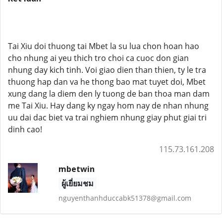
Tai Xiu doi thuong tai Mbet la su lua chon hoan hao
cho nhung ai yeu thich tro choi ca cuoc don gian
nhung day kich tinh. Voi giao dien than thien, ty le tra
thuong hap dan va he thong bao mat tuyet doi, Mbet
xung dang la diem den ly tuong de ban thoa man dam
me Tai Xiu. Hay dang ky ngay hom nay de nhan nhung
uu dai dac biet va trai nghiem nhung giay phut giai tri
dinh cao!
115.73.161.208
mbetwin
ผู้เยี่ยมชม
nguyenthanhduccabk51378@gmail.com