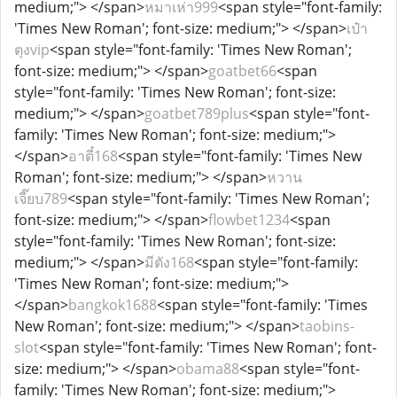
medium;"> </span>
หมาเห่า999
<span style="font-family:
'Times New Roman'; font-size: medium;"> </span>
เป๋า
ตุงvip
<span style="font-family: 'Times New Roman';
font-size: medium;"> </span>
goatbet66
<span
style="font-family: 'Times New Roman'; font-size:
medium;"> </span>
goatbet789plus
<span style="font-
family: 'Times New Roman'; font-size: medium;">
</span>
อาตี๋168
<span style="font-family: 'Times New
Roman'; font-size: medium;"> </span>
หวาน
เจี๊ยบ789
<span style="font-family: 'Times New Roman';
font-size: medium;"> </span>
flowbet1234
<span
style="font-family: 'Times New Roman'; font-size:
medium;"> </span>
มีตัง168
<span style="font-family:
'Times New Roman'; font-size: medium;">
</span>
bangkok1688
<span style="font-family: 'Times
New Roman'; font-size: medium;"> </span>
taobins-
slot
<span style="font-family: 'Times New Roman'; font-
size: medium;"> </span>
obama88
<span style="font-
family: 'Times New Roman'; font-size: medium;">