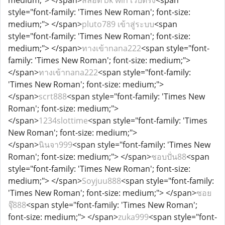
medium;"> </span>
สล็อต bk win เว็บตรง
<span
style="font-family: 'Times New Roman'; font-size:
medium;"> </span>
pluto789 เข้าสู่ระบบ
<span
style="font-family: 'Times New Roman'; font-size:
medium;"> </span>
ทางเข้าnana222
<span style="font-
family: 'Times New Roman'; font-size: medium;">
</span>
ทางเข้าnana222
<span style="font-family:
'Times New Roman'; font-size: medium;">
</span>
scrt888
<span style="font-family: 'Times New
Roman'; font-size: medium;">
</span>
1234slottime
<span style="font-family: 'Times
New Roman'; font-size: medium;">
</span>
นินจา999
<span style="font-family: 'Times New
Roman'; font-size: medium;"> </span>
ชอบปั่น88
<span
style="font-family: 'Times New Roman'; font-size:
medium;"> </span>
Soyjuu888
<span style="font-family:
'Times New Roman'; font-size: medium;"> </span>
ซอย
จุ๊888
<span style="font-family: 'Times New Roman';
font-size: medium;"> </span>
zuka999
<span style="font-