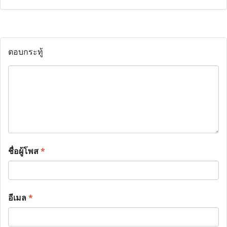
ตอบกระทู้
ชื่อผู้โพส
*
อีเมล
*