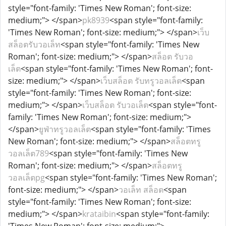
style="font-family: 'Times New Roman'; font-size:
medium;"> </span>
pk8939
<span style="font-family:
'Times New Roman'; font-size: medium;"> </span>
เว็บ
สล็อตรับวอเล็ท
<span style="font-family: 'Times New
Roman'; font-size: medium;"> </span>
สล็อต รับวอ
เล็ต
<span style="font-family: 'Times New Roman'; font-
size: medium;"> </span>
เว็บสล็อต รับทรูวอลเล็ต
<span
style="font-family: 'Times New Roman'; font-size:
medium;"> </span>
เว็บสล็อต รับวอเล็ต
<span style="font-
family: 'Times New Roman'; font-size: medium;">
</span>
ยูฟ่าทรูวอลเล็ต
<span style="font-family: 'Times
New Roman'; font-size: medium;"> </span>
สล็อตทรู
วอลเล็ต789
<span style="font-family: 'Times New
Roman'; font-size: medium;"> </span>
สล็อตทรู
วอลเล็ตpg
<span style="font-family: 'Times New Roman';
font-size: medium;"> </span>
วอเล็ท สล็อต
<span
style="font-family: 'Times New Roman'; font-size:
medium;"> </span>
krataibin
<span style="font-family: