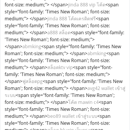
font-size: medium;"> </span>
jinda 888 vip โค้ด
<span
style="font-family: 'Times New Roman'; font-size:
medium;"> </span>
jinda 888 โค้ดเครดิตฟรี
<span
style="font-family: 'Times New Roman'; font-size:
medium;"> </span>
a888 สล็อต
<span style="font-family:
'Times New Roman'; font-size: medium;">
</span>
abmking
<span style="font-family: 'Times New
Roman'; font-size: medium;"> </span>
abmking
<span
style="font-family: 'Times New Roman'; font-size:
medium;"> </span>
สล็อตktv vip
<span style="font-
family: 'Times New Roman'; font-size: medium;">
</span>
ฟูสล็อตpg
<span style="font-family: 'Times New
Roman'; font-size: medium;"> </span>
avg42 wallet เข้าสู่
ระบบ
<span style="font-family: 'Times New Roman';
font-size: medium;"> </span>
โค้ด mawin c4
<span
style="font-family: 'Times New Roman'; font-size:
medium;"> </span>
beo89 wallet เข้าสู่ระบบ
<span
style="font-family: 'Times New Roman'; font-size: