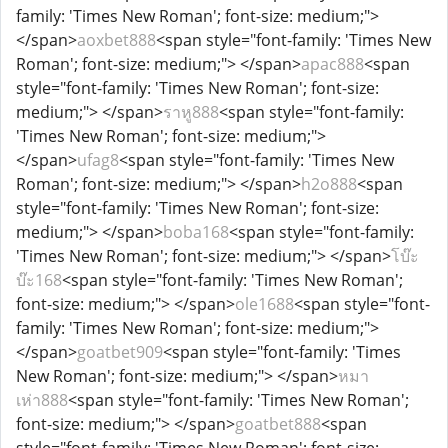
family: 'Times New Roman'; font-size: medium;">
</span>
aoxbet888
<span style="font-family: 'Times New
Roman'; font-size: medium;"> </span>
apac888
<span
style="font-family: 'Times New Roman'; font-size:
medium;"> </span>
ราหู888
<span style="font-family:
'Times New Roman'; font-size: medium;">
</span>
ufag8
<span style="font-family: 'Times New
Roman'; font-size: medium;"> </span>
h2o888
<span
style="font-family: 'Times New Roman'; font-size:
medium;"> </span>
boba168
<span style="font-family:
'Times New Roman'; font-size: medium;"> </span>
โบ๊ะ
บ๊ะ168
<span style="font-family: 'Times New Roman';
font-size: medium;"> </span>
ole1688
<span style="font-
family: 'Times New Roman'; font-size: medium;">
</span>
goatbet909
<span style="font-family: 'Times
New Roman'; font-size: medium;"> </span>
หมา
เห่า888
<span style="font-family: 'Times New Roman';
font-size: medium;"> </span>
goatbet888
<span