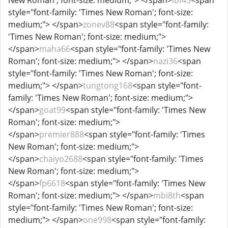
New Roman'; font-size: medium;"> </span>
ibf45
<span
style="font-family: 'Times New Roman'; font-size:
medium;"> </span>
zonev88
<span style="font-family:
'Times New Roman'; font-size: medium;">
</span>
maha66
<span style="font-family: 'Times New
Roman'; font-size: medium;"> </span>
nazi36
<span
style="font-family: 'Times New Roman'; font-size:
medium;"> </span>
tungtong168
<span style="font-
family: 'Times New Roman'; font-size: medium;">
</span>
goat99
<span style="font-family: 'Times New
Roman'; font-size: medium;">
</span>
premier888
<span style="font-family: 'Times
New Roman'; font-size: medium;">
</span>
chaiyo2688
<span style="font-family: 'Times
New Roman'; font-size: medium;">
</span>
fp6618
<span style="font-family: 'Times New
Roman'; font-size: medium;"> </span>
mbi8th
<span
style="font-family: 'Times New Roman'; font-size:
medium;"> </span>
one998
<span style="font-family: