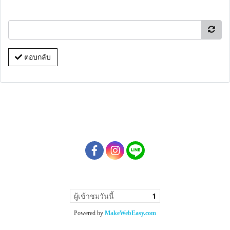
ตอบกลับ
ผู้เข้าชมวันนี้
1
Powered by
MakeWebEasy.com