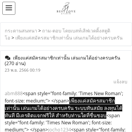
กระดานสนทนา
>
ถาม-ตอบ โดยเบสท์เลิฟเวดดิ้งสตูดิ
โอ
>
เพียงแค่สมัครสมาชิกเท่านั้น เล่นเกมได้อย่างครบครัน
เพียงแค่สมัครสมาชิกเท่านั้น เล่นเกมได้อย่างครบครัน
(270 อ่าน)
23 พ.ย. 2566 00:19
แจ้งลบ
abm888
<span style="font-family: 'Times New Roman';
เพียงแค่สมัครสมาชิก
font-size: medium;"> </span>
เท่านั้น เล่นเกมได้อย่างครบครัน ระบบทันสมัย ลงทุนได้
ทันที มีเครดิตแจกฟรีให้ สำหรับท่านใดที่ชื่นชอบ
<span
style="font-family: 'Times New Roman'; font-size:
medium;"> </span>
jocho1234
<span style="font-family: