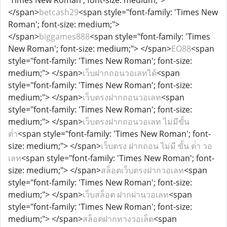
'Times New Roman'; font-size: medium;">
</span>
betcash29
<span style="font-family: 'Times New
Roman'; font-size: medium;">
</span>
biggames888
<span style="font-family: 'Times
New Roman'; font-size: medium;"> </span>
EO88
<span
style="font-family: 'Times New Roman'; font-size:
medium;"> </span>
เว็บฝากถอนวอเลทได้
<span
style="font-family: 'Times New Roman'; font-size:
medium;"> </span>
เว็บตรงฝากถอนวอเลท
<span
style="font-family: 'Times New Roman'; font-size:
medium;"> </span>
เว็บตรงฝากถอนวอเลท ไม่มีขั้น
ต่ํา
<span style="font-family: 'Times New Roman'; font-
size: medium;"> </span>
เว็บตรง ฝากถอน ไม่มี ขั้น ต่ํา วอ
เลท
<span style="font-family: 'Times New Roman'; font-
size: medium;"> </span>
สล็อตเว็บตรงฝากวอเลท
<span
style="font-family: 'Times New Roman'; font-size:
medium;"> </span>
เว็บสล็อต ฝากผ่านวอเลท
<span
style="font-family: 'Times New Roman'; font-size:
medium;"> </span>
สล็อตฝากทางวอเล็ต
<span