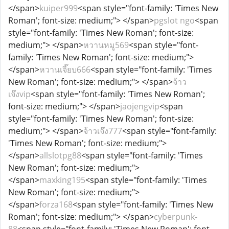
</span>
kuiper999
<span style="font-family: 'Times New
Roman'; font-size: medium;"> </span>
pgslot ngo
<span
style="font-family: 'Times New Roman'; font-size:
medium;"> </span>
หวานหมู569
<span style="font-
family: 'Times New Roman'; font-size: medium;">
</span>
หวานเจี๊ยบ666
<span style="font-family: 'Times
New Roman'; font-size: medium;"> </span>
จ้าว
เจ๊งvip
<span style="font-family: 'Times New Roman';
font-size: medium;"> </span>
jaojengvip
<span
style="font-family: 'Times New Roman'; font-size:
medium;"> </span>
จ้าวเจ๊ง777
<span style="font-family:
'Times New Roman'; font-size: medium;">
</span>
allslotpg88
<span style="font-family: 'Times
New Roman'; font-size: medium;">
</span>
maxking195
<span style="font-family: 'Times
New Roman'; font-size: medium;">
</span>
forza168
<span style="font-family: 'Times New
Roman'; font-size: medium;"> </span>
cyberpunk-